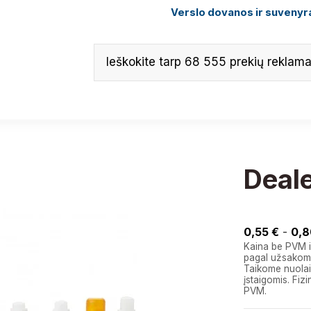
Verslo dovanos ir suvenyra
Deale
0,60 €
0,55 €
-
0,8
Kaina be PVM i
pagal užsakomą
Taikome nuolai
įstaigomis. F
PVM.