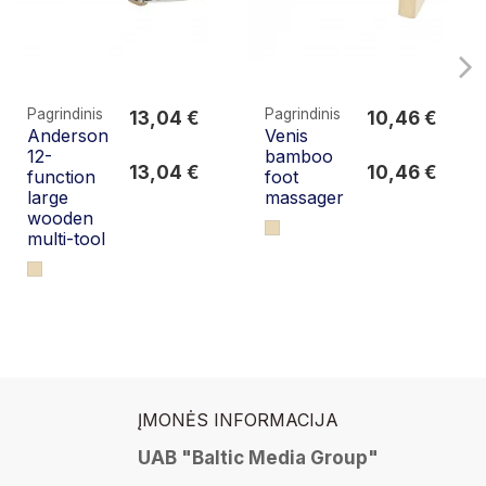
Pagrindinis
Pagrindinis
13,04 €
10,46 €
Anderson
Venis
13,04 €
10,46 €
12-
bamboo
13,04 €
10,46 €
function
foot
large
massager
wooden
multi-tool
ĮMONĖS INFORMACIJA
UAB "Baltic Media Group"