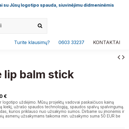
i su Jūsų logotipo spauda, siuvinėjimu didmeninėmis
Turite klausimų?
0603 33237
KONTAKTAI
 lip balm stick
0 €
r logotipo uždėjimo. Mūsų projektų vadovai paskaičiuos kainą
 kiekį, užrašo spaudos technologiją, spaudos spalvų spalvingumą.
das, kurios priklauso nuo užsakymo sumos. Dirbame su įmonėmis ir
izinių asmenų užsakymams taikoma min. užsakymo suma 50 EUR be