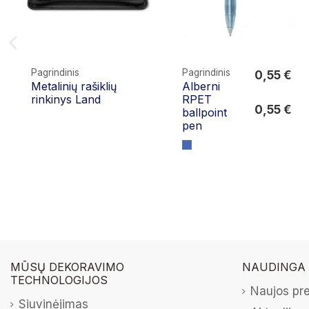
Pagrindinis
Pagrindinis
0,55 €
Metalinių rašiklių
Alberni
0,55 €
rinkinys Land
RPET
0,55 €
ballpoint
pen
MŪSŲ DEKORAVIMO
NAUDINGA
TECHNOLOGIJOS
Naujos pr
Siuvinėjimas