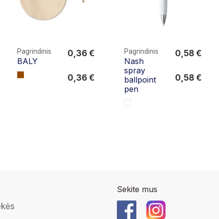
Pagrindinis
Pagrindinis
0,36 €
0,58 €
BALY
Nash
0,36 €
0,58 €
spray
0,36 €
0,58 €
ballpoint
pen
Sekite mus
ekės