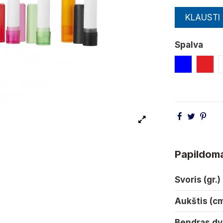
KLAUSTI
Spalva
Mėlyna
Rau
Papildoma
Svoris (gr.)
Aukštis (c
Bendras dy