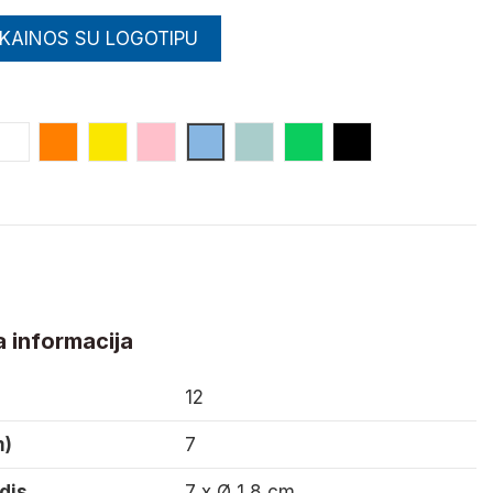
 KAINOS SU LOGOTIPU
dona
Balta
Oranžinė
Geltona
Rožinė
Šviesiai Mėlyna
Mėtinė
Šviesiai Žalia
Juoda
 informacija
12
m)
7
dis
7 x Ø 1,8 cm