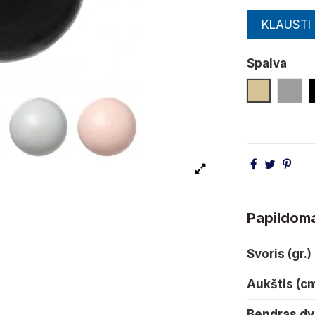
KLAUSTI
Spalva
Smėlio
Pilk
Papildoma
Svoris (gr.)
Aukštis (c
Bendras dy