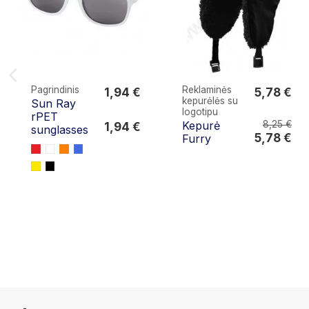
Pagrindinis
Reklaminės
1,94 €
5,78 €
kepurėlės su
Sun Ray
1,94 €
5,78 €
logotipu
rPET
8,25 €
Kepurė
1,94 €
sunglasses
5,78 €
Furry