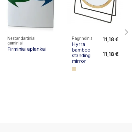
Nestandartiniai
Pagrindinis
11,18 €
gaminiai
Hyrra
11,18 €
Firminiai aplankai
bamboo
11,18 €
standing
mirror