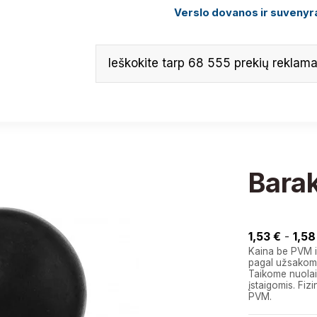
Verslo dovanos ir suvenyra
Barak
1,58 €
1,53 €
-
1,58
Kaina be PVM i
pagal užsakomą
Taikome nuolai
įstaigomis. F
PVM.