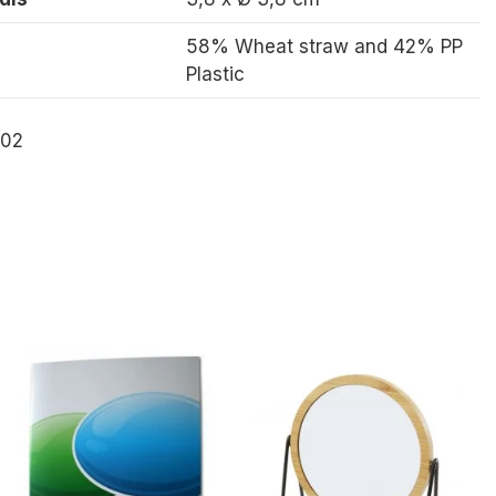
58% Wheat straw and 42% PP
Plastic
302