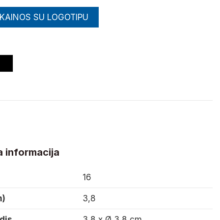
 KAINOS SU LOGOTIPU
a
Juoda
 informacija
16
m)
3,8
dis
3,8 x Ø 3,8 cm