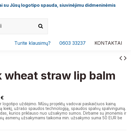
i su Jūsų logotipo spauda, siuvinėjimu didmeninėmis
Turite klausimų?
0603 33237
KONTAKTAI
 wheat straw lip balm
 €
r logotipo uždėjimo. Mūsų projektų vadovai paskaičiuos kainą
 kiekį, užrašo spaudos technologiją, spaudos spalvų spalvingumą.
das, kurios priklauso nuo užsakymo sumos. Dirbame su įmonėmis ir
izinių asmenų užsakymams taikoma min. užsakymo suma 50 EUR be