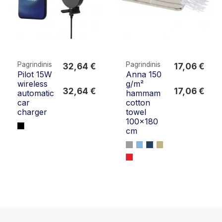
Pagrindinis
Pagrindinis
32,64 €
17,06 €
Pilot 15W
Anna 150
32,64 €
17,06 €
wireless
g/m²
32,64 €
17,06 €
automatic
hammam
car
cotton
charger
towel
100x180
cm