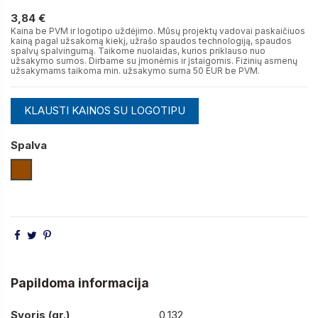
3,84 €
3,84 €
Kaina be PVM ir logotipo uždėjimo. Mūsų projektų vadovai paskaičiuos
kainą pagal užsakomą kiekį, užrašo spaudos technologiją, spaudos
spalvų spalvingumą. Taikome nuolaidas, kurios priklauso nuo
užsakymo sumos. Dirbame su įmonėmis ir įstaigomis. Fizinių asmenų
užsakymams taikoma min. užsakymo suma 50 EUR be PVM.
KLAUSTI KAINOS SU LOGOTIPU
Spalva
Medienos
Papildoma informacija
Svoris (gr.)
0,132