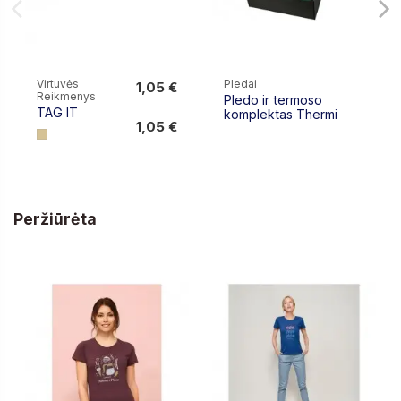
Virtuvės
Pledai
1,05 €
Reikmenys
Pledo ir termoso
1,05 €
TAG IT
komplektas Thermi
1,05 €
Peržiūrėta