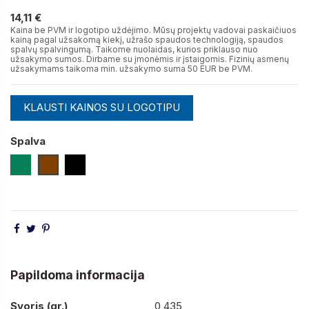
14,11 €
14,11 €
Kaina be PVM ir logotipo uždėjimo. Mūsų projektų vadovai paskaičiuos
kainą pagal užsakomą kiekį, užrašo spaudos technologiją, spaudos
spalvų spalvingumą. Taikome nuolaidas, kurios priklauso nuo
užsakymo sumos. Dirbame su įmonėmis ir įstaigomis. Fizinių asmenų
užsakymams taikoma min. užsakymo suma 50 EUR be PVM.
KLAUSTI KAINOS SU LOGOTIPU
Spalva
Žalia
Ruda
Juoda
Papildoma informacija
Svoris (gr.)
0,435