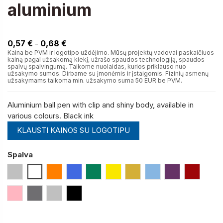
aluminium
0,57 €
0,57 €
0,68 €
-
Kaina be PVM ir logotipo uždėjimo. Mūsų projektų vadovai paskaičiuos
kainą pagal užsakomą kiekį, užrašo spaudos technologiją, spaudos
spalvų spalvingumą. Taikome nuolaidas, kurios priklauso nuo
užsakymo sumos. Dirbame su įmonėmis ir įstaigomis. Fizinių asmenų
užsakymams taikoma min. užsakymo suma 50 EUR be PVM.
Aluminium ball pen with clip and shiny body, available in
various colours. Black ink
KLAUSTI KAINOS SU LOGOTIPU
Spalva
Sidabro
Balta
Oranžinė
Mėlyna (Royal)
Žalia
Geltona
Aukso
Šviesiai Mėlyna
Violetinė
Bordinė 
Šviesiai Rožinė
Pilka (Gun Metal)
Satininio Sidabro
Juoda