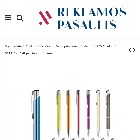
Pagrindinis
Tušinukai ir kitos rašymo priemonės
Metaliniai Tušinukai
BETA BK. Ball pen in aluminium