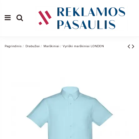
Pagrindinis
Drabužiai
Marškiniai
Vyriški marškiniai LONDON