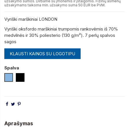
užsakymo sumos. Dirbame su įmonėmis ir įstaigomis. Fizinių asmenų
užsakymams taikoma min. užsakymo suma 50 EUR be PVM.
Vyriški marškiniai LONDON
Vyriški oksfordo marškiniai trumpomis rankovėmis iš 70%
medvilnės ir 30% poliesterio (130 g/m²).
7 perlų spalvos
sagos
KLAUSTI KAINOS SU LOGOTIPU
Spalva
Šviesiai Mėlyna
Juoda
Aprašymas