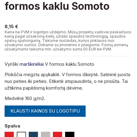
formos kaklu Somoto
8,15 €
8,15 €
Kaina be PVM ir logotipo uždėjimo. Mūsų projektų vadovai paskaičiuos
kainą pagal užsakomą kiekį, užrašo spaudos technologiją, spaudos
spalvų spalvingumą. Taikome nuolaidas, kurios priklauso nuo
užsakymo sumos. Dirbame su įmonėmis ir įstaigomis. Fizinių asmenų
užsakymams taikoma min. užsakymo suma 50 EUR be PVM.
Vyriški
marškinėliai
V formos kaklu Somoto
Plokščia megzta apykaklė.
V formos iškirptė
.
Satininė juosta
nuo peties iki peties.
Etiketė atspausdinta, o ne prisiūta. Tai
užtikrina papildomą komfortą dėvime.
Medvilnė 160 g/m2.
KLAUSTI KAINOS SU LOGOTIPU
Spalva
Raudona
Balta
Tamsiai Mėlyna (Navy)
Pilka Melanžinė
Raudona
Juoda