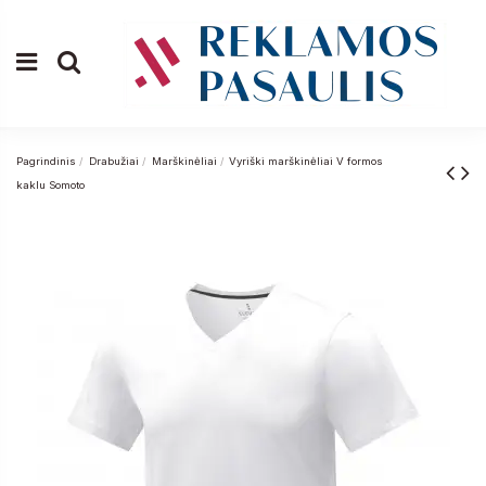
Pagrindinis
Drabužiai
Marškinėliai
Vyriški marškinėliai V formos
kaklu Somoto