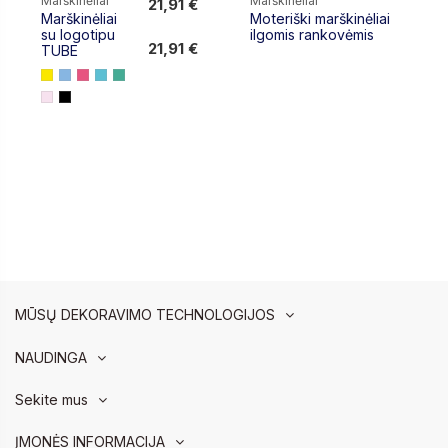
Marškinėliai
Marškinėliai
21,91 €
Marškinėliai
Moteriški marškinėliai
21,91 €
su logotipu
ilgomis rankovėmis
21,91 €
TUBE
MŪSŲ DEKORAVIMO TECHNOLOGIJOS
NAUDINGA
Sekite mus
ĮMONĖS INFORMACIJA