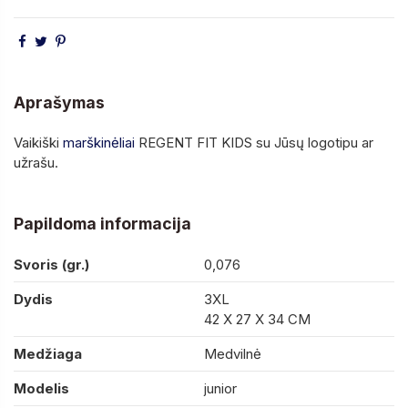
Aprašymas
Vaikiški
marškinėliai
REGENT FIT KIDS su Jūsų logotipu ar
užrašu.
Papildoma informacija
Svoris (gr.)
0,076
Dydis
3XL
42 X 27 X 34 CM
Medžiaga
Medvilnė
Modelis
junior