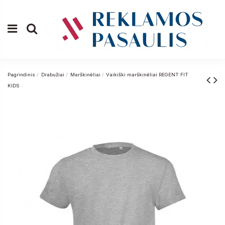
Pagrindinis
Drabužiai
Marškinėliai
Vaikiški marškinėliai REGENT FIT
KIDS