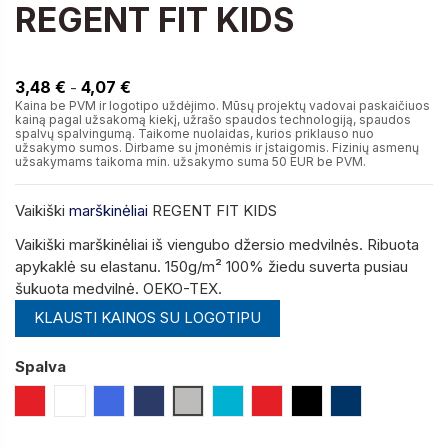
REGENT FIT KIDS
4,07 €
3,48 €
4,07 €
-
Kaina be PVM ir logotipo uždėjimo. Mūsų projektų vadovai paskaičiuos
kainą pagal užsakomą kiekį, užrašo spaudos technologiją, spaudos
spalvų spalvingumą. Taikome nuolaidas, kurios priklauso nuo
užsakymo sumos. Dirbame su įmonėmis ir įstaigomis. Fizinių asmenų
užsakymams taikoma min. užsakymo suma 50 EUR be PVM.
Vaikiški
marškinėliai
REGENT FIT KIDS
Vaikiški marškinėliai iš viengubo džersio medvilnės.
Ribuota
apykaklė su elastanu.
150g/m² 100% žiedu suverta pusiau
šukuota medvilnė.
OEKO-TEX.
KLAUSTI KAINOS SU LOGOTIPU
Spalva
Raudona
Balta
Mėlyna (Royal)
Tamsiai Mėlyna
Pilka Melanžinė
Mėlyna Atolo
Raudona
Juoda
Tamsiai Mėlyn