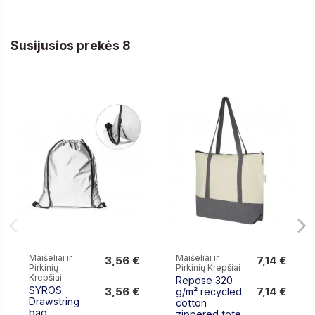
Susijusios prekės 8
Maišeliai ir
Maišeliai ir
3,56 €
7,14 €
Pirkinių
Pirkinių Krepšiai
3,56 €
7,14 €
Krepšiai
Repose 320
SYROS.
3,56 €
7,14 €
g/m² recycled
Drawstring
cotton
bag
zippered tote