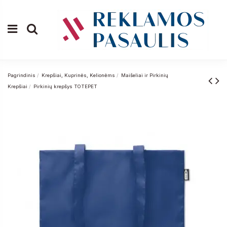
Pagrindinis
Krepšiai, Kuprinės, Kelionėms
Maišeliai ir Pirkinių
Krepšiai
Pirkinių krepšys TOTEPET