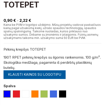
TOTEPET
2,22 €
0,90 €
2,22 €
-
Kaina be PVM ir logotipo uždėjimo. Mūsų projektų vadovai paskaičiuos
kainą pagal užsakomą kiekį, užrašo spaudos technologiją, spaudos
spalvų spalvingumą. Taikome nuolaidas, kurios priklauso nuo
užsakymo sumos. Dirbame su įmonėmis ir įstaigomis. Fizinių asmenų
užsakymams taikoma min. užsakymo suma 50 EUR be PVM.
Pirkinių krepšys TOTEPET
190T RPET pirkinių krepšys su ilgomis rankenomis.
100 g/m².
Ekologiška medžiaga, pagaminta iš perdirbtų plastikinių
butelių.
KLAUSTI KAINOS SU LOGOTIPU
Spalva
Mėlyna
Raudona
Balta
Oranžinė
Laimo
Mėlyna (Royal)
Juoda