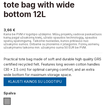
tote bag with wide
bottom 12L
3,66 €
3,66 €
Kaina be PVM ir logotipo uždėjimo. Mūsų projektų vadovai paskaičiuos
kainą pagal užsakomą kiekį, užrašo spaudos technologiją, spaudos
spalvų spalvingumą. Taikome nuolaidas, kurios priklauso nuo
užsakymo sumos. Dirbame su įmonėmis ir įstaigomis. Fizinių asmenų
užsakymams taikoma min. užsakymo suma 50 EUR be PVM.
Practical tote bag made of soft and durable high quality GRS
certified recycled felt. Features long woven cotton handles
(30 x 2.5 cm) for optimal carrying comfort, and an extra
wide bottom for maximum storage space.
KLAUSTI KAINOS SU LOGOTIPU
Spalva
Medium grey