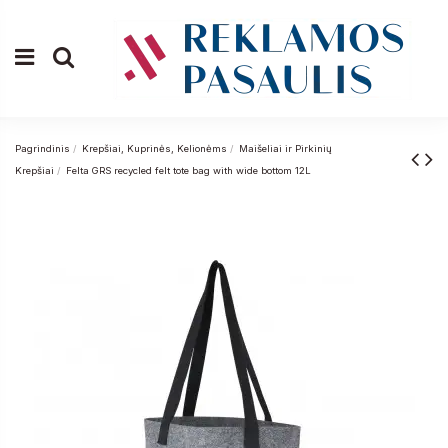
Pagrindinis
Krepšiai, Kuprinės, Kelionėms
Maišeliai ir Pirkinių
Krepšiai
Felta GRS recycled felt tote bag with wide bottom 12L