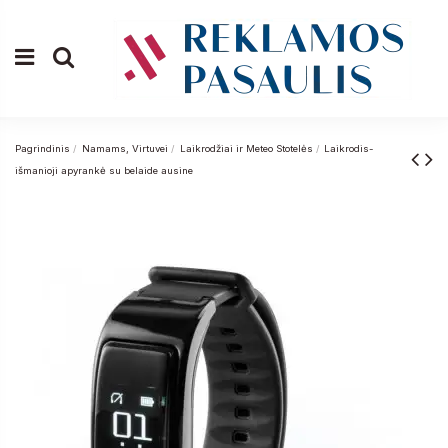
Pagrindinis
Namams, Virtuvei
Laikrodžiai ir Meteo Stotelės
Laikrodis-
išmanioji apyrankė su belaide ausine