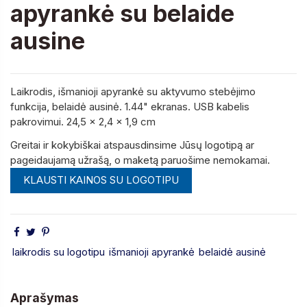
apyrankė su belaide
ausine
Laikrodis, išmanioji apyrankė su aktyvumo stebėjimo
funkcija, belaidė ausinė. 1.44" ekranas. USB kabelis
pakrovimui. 24,5 x 2,4 x 1,9 cm
Greitai ir kokybiškai atspausdinsime Jūsų logotipą ar
pageidaujamą užrašą, o maketą paruošime nemokamai.
KLAUSTI KAINOS SU LOGOTIPU
laikrodis su logotipu
išmanioji apyrankė
belaidė ausinė
Aprašymas