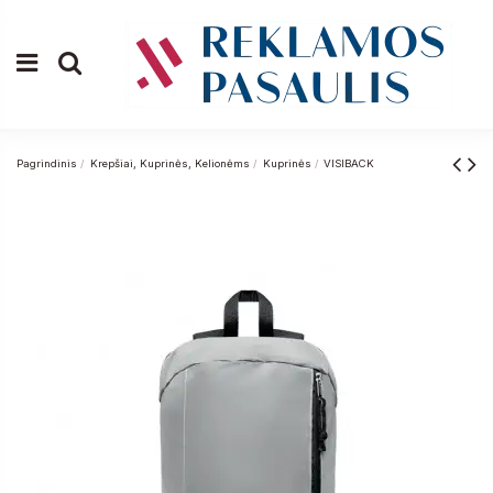
Pagrindinis
Krepšiai, Kuprinės, Kelionėms
Kuprinės
VISIBACK