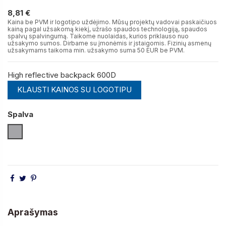
8,81 €
8,81 €
Kaina be PVM ir logotipo uždėjimo. Mūsų projektų vadovai paskaičiuos
kainą pagal užsakomą kiekį, užrašo spaudos technologiją, spaudos
spalvų spalvingumą. Taikome nuolaidas, kurios priklauso nuo
užsakymo sumos. Dirbame su įmonėmis ir įstaigomis. Fizinių asmenų
užsakymams taikoma min. užsakymo suma 50 EUR be PVM.
High reflective backpack 600D
KLAUSTI KAINOS SU LOGOTIPU
Spalva
Sidabro Matinė
Aprašymas