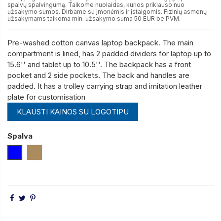
spalvų spalvingumą. Taikome nuolaidas, kurios priklauso nuo
užsakymo sumos. Dirbame su įmonėmis ir įstaigomis. Fizinių asmenų
užsakymams taikoma min. užsakymo suma 50 EUR be PVM.
Pre-washed cotton canvas laptop backpack. The main
compartment is lined, has 2 padded dividers for laptop up to
15.6'' and tablet up to 10.5''. The backpack has a front
pocket and 2 side pockets. The back and handles are
padded. It has a trolley carrying strap and imitation leather
plate for customisation
KLAUSTI KAINOS SU LOGOTIPU
Spalva
Mėlyna
Šviesiai Rūda