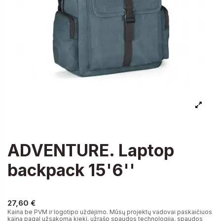
ADVENTURE. Laptop
backpack 15'6''
27,60 €
27,60 €
Kaina be PVM ir logotipo uždėjimo. Mūsų projektų vadovai paskaičiuos
kainą pagal užsakomą kiekį, užrašo spaudos technologiją, spaudos