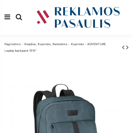
Pagrindinis
Krepšiai, Kuprinės, Kelionėms
Kuprinės
ADVENTURE.
Laptop backpack 15'6''