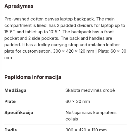
Aprašymas
Pre-washed cotton canvas laptop backpack. The main
compartment is lined, has 2 padded dividers for laptop up to
15'6'' and tablet up to 10'5''. The backpack has a front
pocket and 2 side pockets. The back and handles are
padded. It has a trolley carrying strap and imitation leather
plate for customisation. 300 x 420 x 120 mm | Plate: 60 x 30
mm
Papildoma informacija
Medžiaga
Skalbta medvilnės drobė
Plate
60 x 30 mm
Specifikacija
Nešiojamasis kompiuteris
coliais
Dydis
300 x 420 x 120 mm