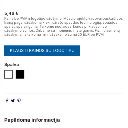
5,46 €
5,46 €
Kaina be PVM ir logotipo uždėjimo. Mūsų projektų vadovai paskaičiuos
kainą pagal užsakomą kiekį, užrašo spaudos technologiją, spaudos
spalvų spalvingumą. Taikome nuolaidas, kurios priklauso nuo
užsakymo sumos. Dirbame su įmonėmis ir įstaigomis. Fizinių asmenų
užsakymams taikoma min. užsakymo suma 50 EUR be PVM.
KLAUSTI KAINOS SU LOGOTIPU
Spalva
Balta
Juoda
Papildoma informacija