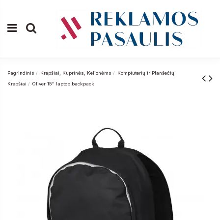
Pagrindinis
Krepšiai, Kuprinės, Kelionėms
Kompiuterių ir Planšečių
Krepšiai
Oliver 15" laptop backpack