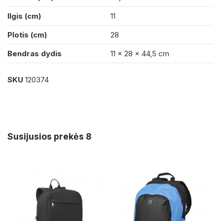
Ilgis (cm)
11
Plotis (cm)
28
Bendras dydis
11 x 28 x 44,5 cm
SKU
120374
Susijusios prekės 8