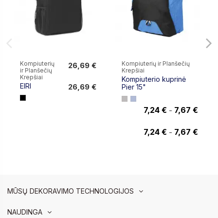
Kompiuterių
Kompiuterių ir Planšečių
26,69 €
ir Planšečių
Krepšiai
26,69 €
Krepšiai
Kompiuterio kuprinė
EIRI
26,69 €
Pier 15"
7,24 €
7,67 €
-
7,67 €
7,24 €
7,67 €
-
MŪSŲ DEKORAVIMO TECHNOLOGIJOS
NAUDINGA