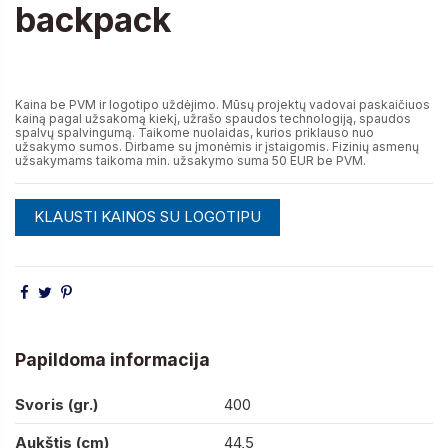
backpack
0,00 €
Kaina be PVM ir logotipo uždėjimo. Mūsų projektų vadovai paskaičiuos
kainą pagal užsakomą kiekį, užrašo spaudos technologiją, spaudos
spalvų spalvingumą. Taikome nuolaidas, kurios priklauso nuo
užsakymo sumos. Dirbame su įmonėmis ir įstaigomis. Fizinių asmenų
užsakymams taikoma min. užsakymo suma 50 EUR be PVM.
KLAUSTI KAINOS SU LOGOTIPU
Papildoma informacija
Svoris (gr.)
400
Aukštis (cm)
44,5