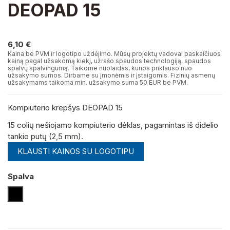
DEOPAD 15
6,10 €
6,10 €
Kaina be PVM ir logotipo uždėjimo. Mūsų projektų vadovai paskaičiuos
kainą pagal užsakomą kiekį, užrašo spaudos technologiją, spaudos
spalvų spalvingumą. Taikome nuolaidas, kurios priklauso nuo
užsakymo sumos. Dirbame su įmonėmis ir įstaigomis. Fizinių asmenų
užsakymams taikoma min. užsakymo suma 50 EUR be PVM.
Kompiuterio krepšys DEOPAD 15
15 colių nešiojamo kompiuterio dėklas, pagamintas iš didelio
tankio putų (2,5 mm).
KLAUSTI KAINOS SU LOGOTIPU
Spalva
Juoda