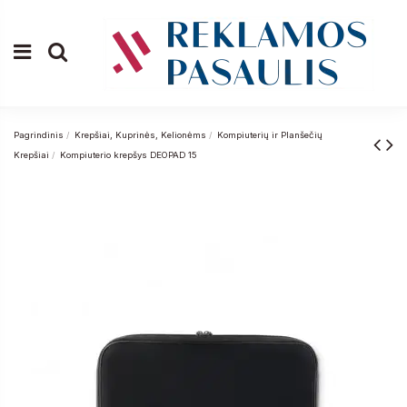
Pagrindinis
Krepšiai, Kuprinės, Kelionėms
Kompiuterių ir Planšečių
Krepšiai
Kompiuterio krepšys DEOPAD 15