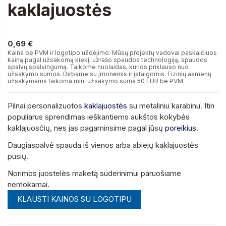
kaklajuostės
0,69 €
0,69 €
Kaina be PVM ir logotipo uždėjimo. Mūsų projektų vadovai paskaičiuos
kainą pagal užsakomą kiekį, užrašo spaudos technologiją, spaudos
spalvų spalvingumą. Taikome nuolaidas, kurios priklauso nuo
užsakymo sumos. Dirbame su įmonėmis ir įstaigomis. Fizinių asmenų
užsakymams taikoma min. užsakymo suma 50 EUR be PVM.
Pilnai personalizuotos
kaklajuostės
su metaliniu karabinu. Itin
populiarus sprendimas ieškantiems aukštos kokybės
kaklajuosčių, nes jas pagaminsime pagal jūsų
poreikius
.
Daugiaspalvė spauda iš vienos arba abiejų kaklajuostės
pusių.
Norimos juostelės maketą suderinimui paruošiame
nemokamai.
KLAUSTI KAINOS SU LOGOTIPU