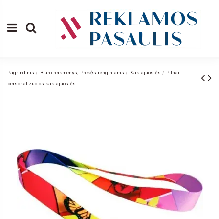
Pagrindinis
Biuro reikmenys, Prekės renginiams
Kaklajuostės
Pilnai
personalizuotos kaklajuostės