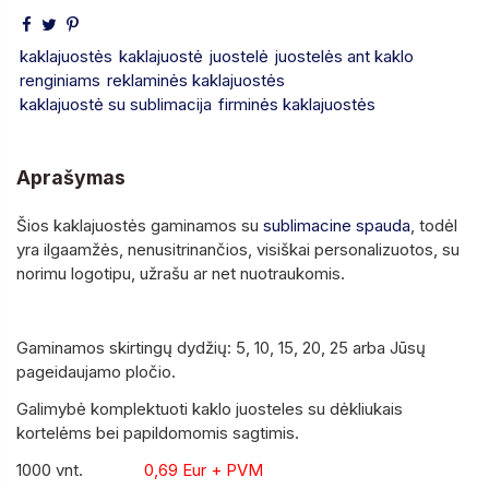
kaklajuostės
kaklajuostė
juostelė
juostelės ant kaklo
renginiams
reklaminės kaklajuostės
kaklajuostė su sublimacija
firminės kaklajuostės
Aprašymas
Šios kaklajuostės gaminamos su
sublimacine spauda
, todėl
yra ilgaamžės, nenusitrinančios, visiškai personalizuotos, su
norimu logotipu, užrašu ar net nuotraukomis.
Gaminamos skirtingų dydžių: 5, 10, 15, 20, 25 arba Jūsų
pageidaujamo pločio.
Galimybė komplektuoti kaklo juosteles su dėkliukais
kortelėms bei papildomomis sagtimis.
1000 vnt.
0,69 Eur
+ PVM