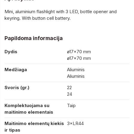
Mini, aluminium flashlight with 3 LED, bottle opener and
keyring. With button cell battery.
Papildoma informacija
Dydis
ø17×70 mm
ø17×70 mm
Medžiaga
Aliuminis
Aliuminis
Svoris (gr.)
22
24
Komplektuojama su
Taip
maitinimo elementais
Maitinimo elementų kiekis
3×LR44
ir tipas