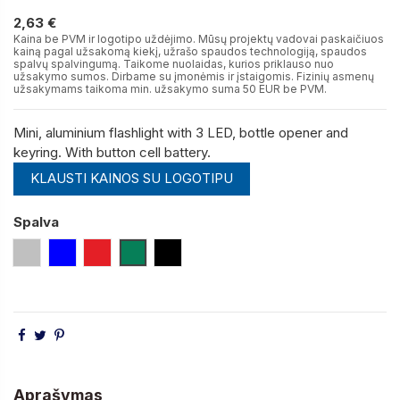
2,63 €
2,63 €
Kaina be PVM ir logotipo uždėjimo. Mūsų projektų vadovai paskaičiuos
kainą pagal užsakomą kiekį, užrašo spaudos technologiją, spaudos
spalvų spalvingumą. Taikome nuolaidas, kurios priklauso nuo
užsakymo sumos. Dirbame su įmonėmis ir įstaigomis. Fizinių asmenų
užsakymams taikoma min. užsakymo suma 50 EUR be PVM.
Mini, aluminium flashlight with 3 LED, bottle opener and
keyring. With button cell battery.
KLAUSTI KAINOS SU LOGOTIPU
Spalva
Sidabro
Mėlyna
Raudona
Žalia
Juoda
Aprašymas