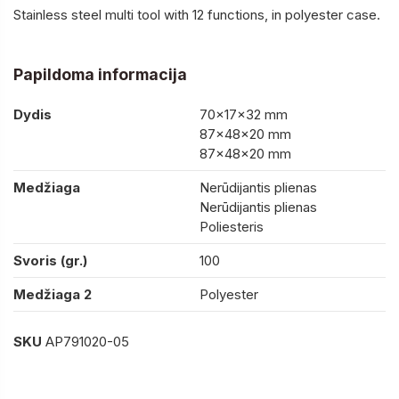
Stainless steel multi tool with 12 functions, in polyester case.
Papildoma informacija
Dydis
70×17×32 mm
87×48×20 mm
87×48×20 mm
Medžiaga
Nerūdijantis plienas
Nerūdijantis plienas
Poliesteris
Svoris (gr.)
100
Medžiaga 2
Polyester
SKU
AP791020-05