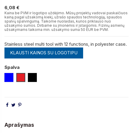
6,08 €
6,08 €
Kaina be PVM ir logotipo uždėjimo. Mūsų projektų vadovai paskaičiuos
kainą pagal užsakomą kiekį, užrašo spaudos technologiją, spaudos
spalvų spalvingumą. Taikome nuolaidas, kurios priklauso nuo
užsakymo sumos. Dirbame su įmonėmis ir įstaigomis. Fizinių asmenų
užsakymams taikoma min. užsakymo suma 50 EUR be PVM.
Stainless steel multi tool with 12 functions, in polyester case.
KLAUSTI KAINOS SU LOGOTIPU
Spalva
Mėlyna
Raudona
Juoda
Aprašymas