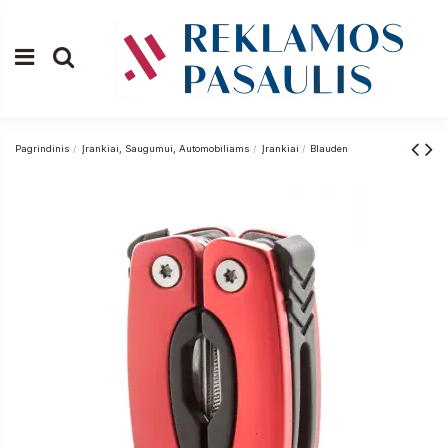
Pagrindinis
Įrankiai, Saugumui, Automobiliams
Įrankiai
Blauden