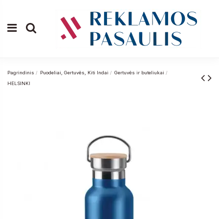
Pagrindinis
Puodeliai, Gertuvės, Kiti Indai
Gertuvės ir buteliukai
HELSINKI