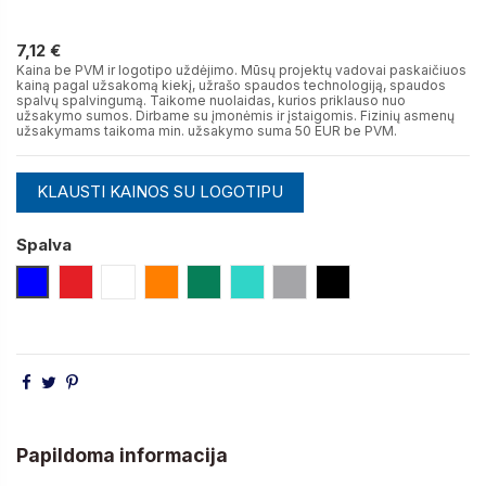
7,12 €
7,12 €
Kaina be PVM ir logotipo uždėjimo. Mūsų projektų vadovai paskaičiuos
kainą pagal užsakomą kiekį, užrašo spaudos technologiją, spaudos
spalvų spalvingumą. Taikome nuolaidas, kurios priklauso nuo
užsakymo sumos. Dirbame su įmonėmis ir įstaigomis. Fizinių asmenų
užsakymams taikoma min. užsakymo suma 50 EUR be PVM.
KLAUSTI KAINOS SU LOGOTIPU
Spalva
Mėlyna
Raudona
Balta
Oranžinė
Žalia
Turkio
Sidabro Matinė
Juoda
Papildoma informacija