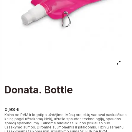
Donata. Bottle
0,98 €
0,98 €
Kaina be PVM ir logotipo uždėjimo. Mūsų projektų vadovai paskaičiuos
kainą pagal užsakomą kiekį, užrašo spaudos technologiją, spaudos
spalvų spalvingumą. Taikome nuolaidas, kurios priklauso nuo
užsakymo sumos. Dirbame su įmonėmis ir įstaigomis. Fizinių asmenų
užsakymams taikoma min. užsakymo suma 50 EUR be PVM.