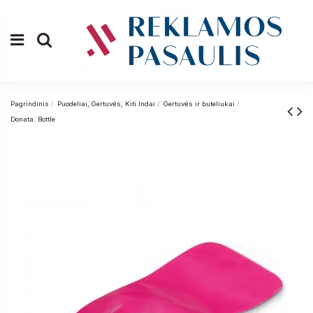
Pagrindinis
Puodeliai, Gertuvės, Kiti Indai
Gertuvės ir buteliukai
Donata. Bottle