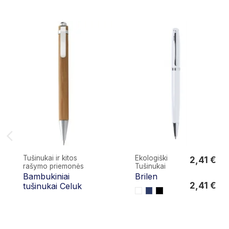
Tušinukai ir kitos
Ekologiški
2,41 €
rašymo priemonės
Tušinukai
2,41 €
Bambukiniai
Brilen
2,41 €
tušinukai Celuk