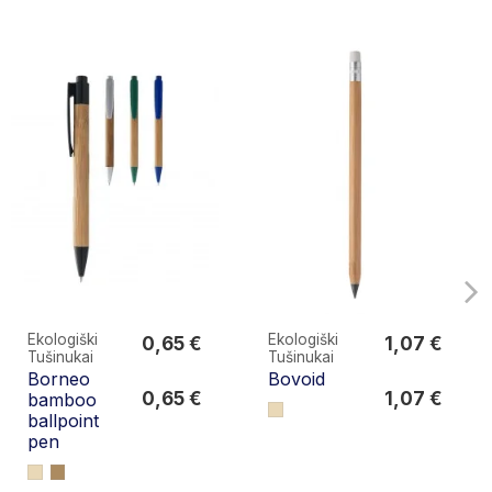
Ekologiški
Ekologiški
0,65 €
1,07 €
Tušinukai
Tušinukai
0,65 €
1,07 €
Borneo
Bovoid
0,65 €
1,07 €
bamboo
ballpoint
pen