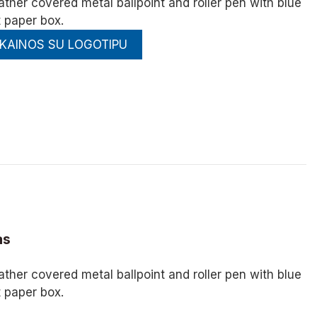
ther covered metal ballpoint and roller pen with blue
ft paper box.
 KAINOS SU LOGOTIPU
as
ther covered metal ballpoint and roller pen with blue
ft paper box.