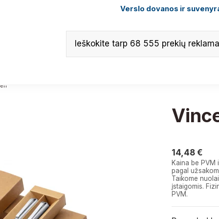
Verslo dovanos ir suvenyra
cen
Vinc
14,48 
14,48 €
Kaina be PVM i
pagal užsakomą
Taikome nuolai
įstaigomis. F
PVM.