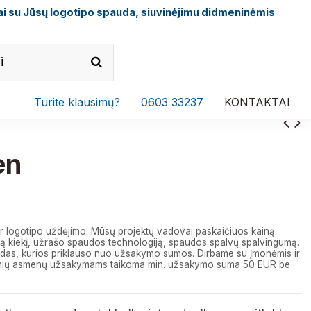
i su Jūsų logotipo spauda, siuvinėjimu didmeninėmis
Turite klausimų?
0603 33237
KONTAKTAI
en
€
r logotipo uždėjimo. Mūsų projektų vadovai paskaičiuos kainą
 kiekį, užrašo spaudos technologiją, spaudos spalvų spalvingumą.
das, kurios priklauso nuo užsakymo sumos. Dirbame su įmonėmis ir
izinių asmenų užsakymams taikoma min. užsakymo suma 50 EUR be