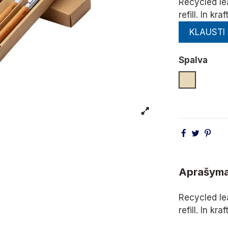
Recycled lea
refill. In kra
KLAUSTI
Spalva
Natūrali
Aprašym
Recycled lea
refill. In kra