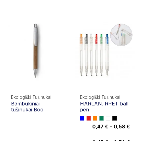
Ekologiški Tušinukai
Ekologiški Tušinukai
Bambukiniai
HARLAN. RPET ball
tušinukai Boo
pen
0,47 €
-
0,58 €
0,58 €