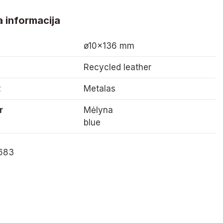
 informacija
ø10×136 mm
Recycled leather
2
Metalas
r
Mėlyna
blue
683