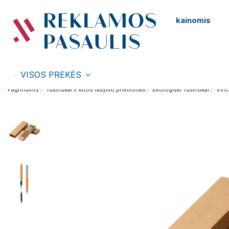
kainomis
VISOS PREKĖS
Pagrindinis
Tušinukai ir kitos rašymo priemonės
Ekologiški Tušinukai
Vin