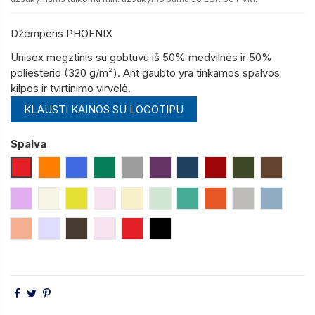
Džemperis PHOENIX
Unisex megztinis su gobtuvu iš 50% medvilnės ir 50%
poliesterio (320 g/m²).
Ant gaubto yra tinkamos spalvos
kilpos ir tvirtinimo virvelė.
KLAUSTI KAINOS SU LOGOTIPU
Spalva
Raudona
Oranžinė
Mėlyna (Royal)
Žalia
Pilka
Violetinė
Tamsiai Mėlyna (Navy)
Bordinė (Burgundišk
Žalia (Army)
Tamsiai 
Alyvinė
Pastelinė Balta
Geltona Citrinos
Pastelinė rožinė
Pastelinė Geltona
Žalia Pastelinė
Turkio Žalia
Oranžinė Koralo
Šviesiai Pilka 
Mėlyna P
Lašišos
Balta Melanžinė
Tamsiai Ruda
Rožinė (Pastelinė)
Raudona
Juoda