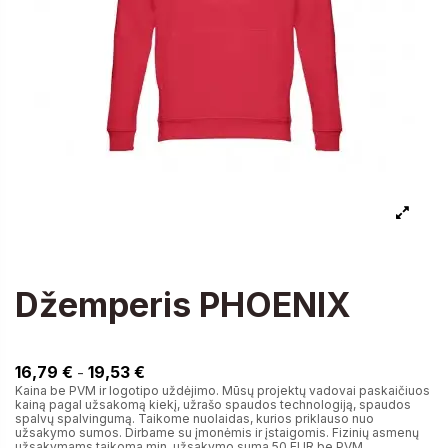
Džemperis PHOENIX
16,79 €
16,79 €
19,53 €
-
Kaina be PVM ir logotipo uždėjimo. Mūsų projektų vadovai paskaičiuos
kainą pagal užsakomą kiekį, užrašo spaudos technologiją, spaudos
spalvų spalvingumą. Taikome nuolaidas, kurios priklauso nuo
užsakymo sumos. Dirbame su įmonėmis ir įstaigomis. Fizinių asmenų
užsakymams taikoma min. užsakymo suma 50 EUR be PVM.