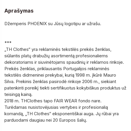
Aprašymas
Džemperis PHOENIX su Jūsų logotipu ar užrašu.
***
„TH Clothes“ yra reklaminės tekstilės prekės ženklas,
siūlantis platų drabužių asortimentą profesionaliems
dekoratoriams ir siuvinėtojams spaudinių ir reklamos rinkoje.
Prekės ženklas, priklausantis Portugalijos reklaminės
tekstilės didmeninei prekybai, kurią 1998 m. įkūrė Mauro
Silva. Prekinis ženklas pasirodė rinkoje 2006 m., siekiant
patenkinti poreikį tiekti sertifikuotus kokybiškus produktus už
teisingą kainą.
2018 m. THClothes tapo FAIR WEAR fondo nare.
Turėdamas nusistovėjusias vertybes ir profesionalią
komandą, „TH Clothes“ eksponentiškai auga. Jų rūbai yra
parduodami daugiau nei 20 Europos šalių.