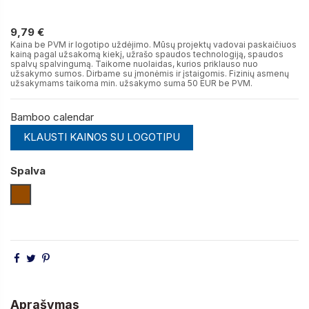
9,79 €
9,79 €
Kaina be PVM ir logotipo uždėjimo. Mūsų projektų vadovai paskaičiuos
kainą pagal užsakomą kiekį, užrašo spaudos technologiją, spaudos
spalvų spalvingumą. Taikome nuolaidas, kurios priklauso nuo
užsakymo sumos. Dirbame su įmonėmis ir įstaigomis. Fizinių asmenų
užsakymams taikoma min. užsakymo suma 50 EUR be PVM.
Bamboo calendar
KLAUSTI KAINOS SU LOGOTIPU
Spalva
Medienos
Aprašymas