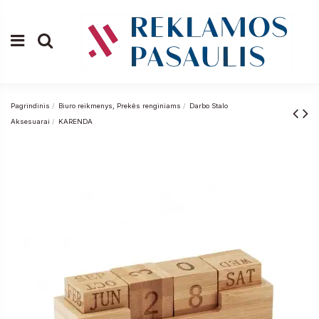
Pagrindinis
Biuro reikmenys, Prekės renginiams
Darbo Stalo
Aksesuarai
KARENDA