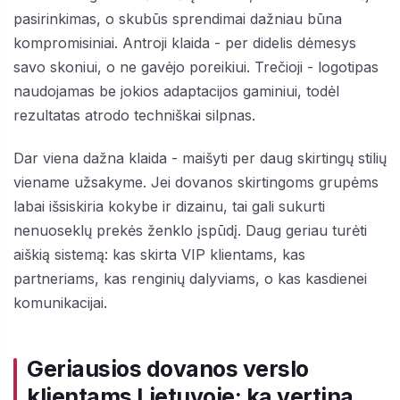
pasirinkimas, o skubūs sprendimai dažniau būna
kompromisiniai. Antroji klaida - per didelis dėmesys
savo skoniui, o ne gavėjo poreikiui. Trečioji - logotipas
naudojamas be jokios adaptacijos gaminiui, todėl
rezultatas atrodo techniškai silpnas.
Dar viena dažna klaida - maišyti per daug skirtingų stilių
viename užsakyme. Jei dovanos skirtingoms grupėms
labai išsiskiria kokybe ir dizainu, tai gali sukurti
nenuoseklų prekės ženklo įspūdį. Daug geriau turėti
aiškią sistemą: kas skirta VIP klientams, kas
partneriams, kas renginių dalyviams, o kas kasdienei
komunikacijai.
Geriausios dovanos verslo
klientams Lietuvoje: ką vertina