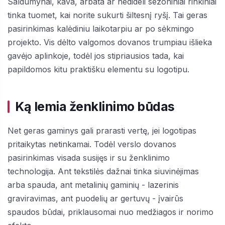
Saldumynai, kava, arbata ar nedideli sezoniniai rinkiniai
tinka tuomet, kai norite sukurti šiltesnį ryšį. Tai geras
pasirinkimas kalėdiniu laikotarpiu ar po sėkmingo
projekto. Vis dėlto valgomos dovanos trumpiau išlieka
gavėjo aplinkoje, todėl jos stipriausios tada, kai
papildomos kitu praktišku elementu su logotipu.
Ką lemia ženklinimo būdas
Net geras gaminys gali prarasti vertę, jei logotipas
pritaikytas netinkamai. Todėl verslo dovanos
pasirinkimas visada susijęs ir su ženklinimo
technologija. Ant tekstilės dažnai tinka siuvinėjimas
arba spauda, ant metalinių gaminių - lazerinis
graviravimas, ant puodelių ar gertuvų - įvairūs
spaudos būdai, priklausomai nuo medžiagos ir norimo