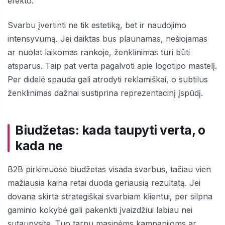
efekto.
Svarbu įvertinti ne tik estetiką, bet ir naudojimo
intensyvumą. Jei daiktas bus plaunamas, nešiojamas
ar nuolat laikomas rankoje, ženklinimas turi būti
atsparus. Taip pat verta pagalvoti apie logotipo mastelį.
Per didelė spauda gali atrodyti reklamiškai, o subtilus
ženklinimas dažnai sustiprina reprezentacinį įspūdį.
Biudžetas: kada taupyti verta, o
kada ne
B2B pirkimuose biudžetas visada svarbus, tačiau vien
mažiausia kaina retai duoda geriausią rezultatą. Jei
dovana skirta strategiškai svarbiam klientui, per silpna
gaminio kokybė gali pakenkti įvaizdžiui labiau nei
sutaupysite. Tuo tarpu masinėms kampanijoms ar