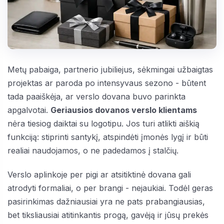
Metų pabaiga, partnerio jubiliejus, sėkmingai užbaigtas
projektas ar paroda po intensyvaus sezono - būtent
tada paaiškėja, ar verslo dovana buvo parinkta
apgalvotai.
Geriausios dovanos verslo klientams
nėra tiesiog daiktai su logotipu. Jos turi atlikti aiškią
funkciją: stiprinti santykį, atspindėti įmonės lygį ir būti
realiai naudojamos, o ne padedamos į stalčių.
Verslo aplinkoje per pigi ar atsitiktinė dovana gali
atrodyti formaliai, o per brangi - nejaukiai. Todėl geras
pasirinkimas dažniausiai yra ne pats prabangiausias,
bet tiksliausiai atitinkantis progą, gavėją ir jūsų prekės