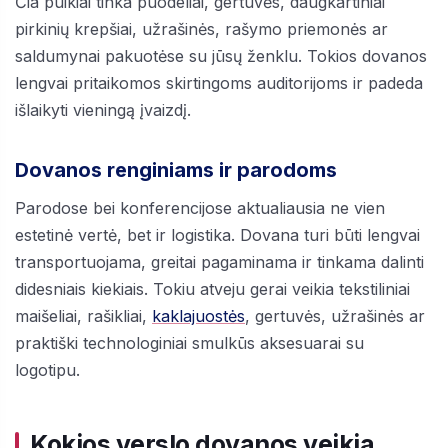
Čia puikiai tinka puodeliai, gertuvės, daugkartiniai
pirkinių krepšiai, užrašinės, rašymo priemonės ar
saldumynai pakuotėse su jūsų ženklu. Tokios dovanos
lengvai pritaikomos skirtingoms auditorijoms ir padeda
išlaikyti vieningą įvaizdį.
Dovanos renginiams ir parodoms
Parodose bei konferencijose aktualiausia ne vien
estetinė vertė, bet ir logistika. Dovana turi būti lengvai
transportuojama, greitai pagaminama ir tinkama dalinti
didesniais kiekiais. Tokiu atveju gerai veikia tekstiliniai
maišeliai, rašikliai,
kaklajuostės
, gertuvės, užrašinės ar
praktiški technologiniai smulkūs aksesuarai su
logotipu.
Kokios verslo dovanos veikia