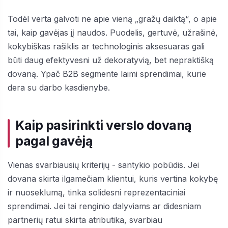
Todėl verta galvoti ne apie vieną „gražų daiktą“, o apie
tai, kaip gavėjas jį naudos. Puodelis, gertuvė, užrašinė,
kokybiškas rašiklis ar technologinis aksesuaras gali
būti daug efektyvesni už dekoratyvią, bet nepraktišką
dovaną. Ypač B2B segmente laimi sprendimai, kurie
dera su darbo kasdienybe.
Kaip pasirinkti verslo dovaną
pagal gavėją
Vienas svarbiausių kriterijų - santykio pobūdis. Jei
dovana skirta ilgamečiam klientui, kuris vertina kokybę
ir nuoseklumą, tinka solidesni reprezentaciniai
sprendimai. Jei tai renginio dalyviams ar didesniam
partnerių ratui skirta atributika, svarbiau