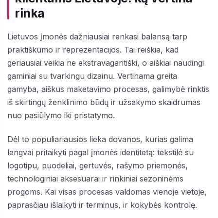
rinka
Lietuvos įmonės dažniausiai renkasi balansą tarp
praktiškumo ir reprezentacijos. Tai reiškia, kad
geriausiai veikia ne ekstravagantiški, o aiškiai naudingi
gaminiai su tvarkingu dizainu. Vertinama greita
gamyba, aiškus maketavimo procesas, galimybė rinktis
iš skirtingų ženklinimo būdų ir užsakymo skaidrumas
nuo pasiūlymo iki pristatymo.
Dėl to populiariausios lieka dovanos, kurias galima
lengvai pritaikyti pagal įmonės identitetą: tekstilė su
logotipu, puodeliai, gertuvės, rašymo priemonės,
technologiniai aksesuarai ir rinkiniai sezoninėms
progoms. Kai visas procesas valdomas vienoje vietoje,
paprasčiau išlaikyti ir terminus, ir kokybės kontrolę.