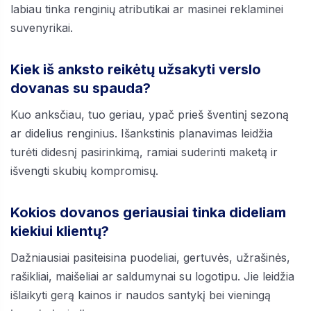
labiau tinka renginių atributikai ar masinei reklaminei
suvenyrikai.
Kiek iš anksto reikėtų užsakyti verslo
dovanas su spauda?
Kuo anksčiau, tuo geriau, ypač prieš šventinį sezoną
ar didelius renginius. Išankstinis planavimas leidžia
turėti didesnį pasirinkimą, ramiai suderinti maketą ir
išvengti skubių kompromisų.
Kokios dovanos geriausiai tinka dideliam
kiekiui klientų?
Dažniausiai pasiteisina puodeliai, gertuvės, užrašinės,
rašikliai, maišeliai ar saldumynai su logotipu. Jie leidžia
išlaikyti gerą kainos ir naudos santykį bei vieningą