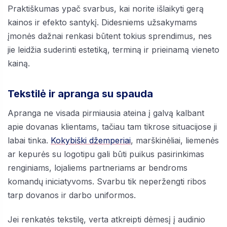
Praktiškumas ypač svarbus, kai norite išlaikyti gerą
kainos ir efekto santykį. Didesniems užsakymams
įmonės dažnai renkasi būtent tokius sprendimus, nes
jie leidžia suderinti estetiką, terminą ir prieinamą vieneto
kainą.
Tekstilė ir apranga su spauda
Apranga ne visada pirmiausia ateina į galvą kalbant
apie dovanas klientams, tačiau tam tikrose situacijose ji
labai tinka.
Kokybiški džemperiai
, marškinėliai, liemenės
ar kepurės su logotipu gali būti puikus pasirinkimas
renginiams, lojaliems partneriams ar bendroms
komandų iniciatyvoms. Svarbu tik neperžengti ribos
tarp dovanos ir darbo uniformos.
Jei renkatės tekstilę, verta atkreipti dėmesį į audinio