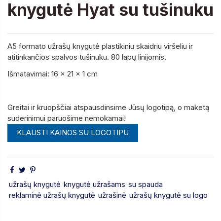
knygutė Hyat su tušinuku
A5 formato užrašų knygutė plastikiniu skaidriu viršeliu ir
atitinkančios spalvos tušinuku. 80 lapų linijomis.
Išmatavimai:
16 x 21 x 1 cm
Greitai ir kruopščiai atspausdinsime Jūsų logotipą, o maketą
suderinimui paruošime nemokamai!
KLAUSTI KAINOS SU LOGOTIPU
užrašų knygutė
knygutė užrašams
su spauda
reklaminė užrašų knygutė
užrašinė
užrašų knygutė su logo