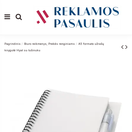
Pagrindinis
Biuro reikmenys, Prekės renginiams
A5 formato užrašų
knygutė Hyat su tušinuku