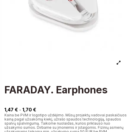
FARADAY. Earphones
1,47 €
1,47 €
1,70 €
-
Kaina be PVM ir logotipo uždėjimo. Mūsų projektų vadovai paskaičiuos
kainą pagal užsakomą kiekį, užrašo spaudos technologiją, spaudos
spalvų spalvingumą. Taikome nuolaidas, kurios priklauso nuo
užsakymo sumos. Dirbame su įmonėmis ir įstaigomis. Fizinių asmenų
užsakymams taikoma min. užsakymo suma 50 EUR be PVM.