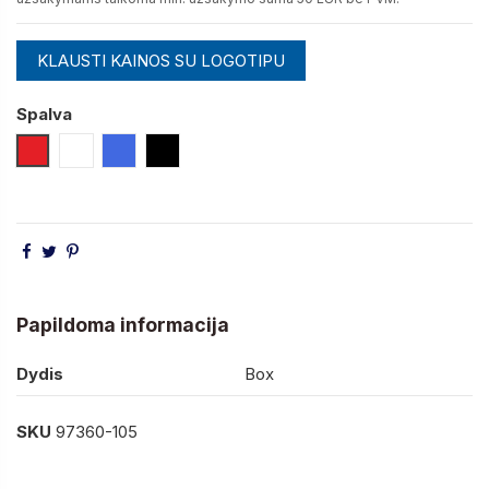
KLAUSTI KAINOS SU LOGOTIPU
Spalva
Raudona
Balta
Mėlyna (Royal)
Juoda
Papildoma informacija
Dydis
Box
SKU
97360-105