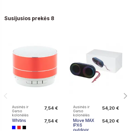
Susijusios prekės 8
Ausinės ir
Ausinės ir
7,54 €
54,20 €
Garso
Garso
7,54 €
54,20 €
kolonėlės
kolonėlės
Whitins
Move MAX
7,54 €
54,20 €
IPX6
outdoor