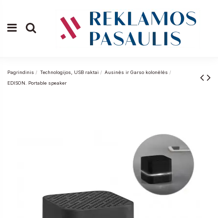
Pagrindinis
Technologijos, USB raktai
Ausinės ir Garso kolonėlės
EDISON. Portable speaker