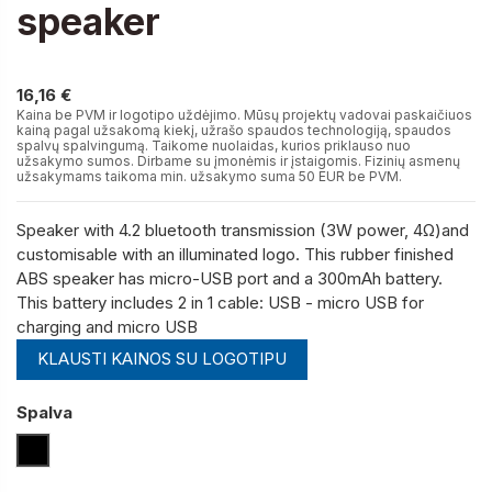
speaker
16,16 €
16,16 €
Kaina be PVM ir logotipo uždėjimo. Mūsų projektų vadovai paskaičiuos
kainą pagal užsakomą kiekį, užrašo spaudos technologiją, spaudos
spalvų spalvingumą. Taikome nuolaidas, kurios priklauso nuo
užsakymo sumos. Dirbame su įmonėmis ir įstaigomis. Fizinių asmenų
užsakymams taikoma min. užsakymo suma 50 EUR be PVM.
Speaker with 4.2 bluetooth transmission (3W power, 4Ω)and
customisable with an illuminated logo. This rubber finished
ABS speaker has micro-USB port and a 300mAh battery.
This battery includes 2 in 1 cable: USB - micro USB for
charging and micro USB
KLAUSTI KAINOS SU LOGOTIPU
Spalva
Juoda