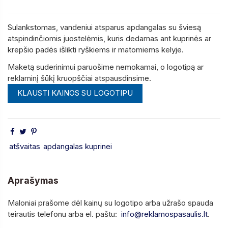
Sulankstomas, vandeniui atsparus apdangalas su šviesą
atspindinčiomis juostelėmis, kuris dedamas ant kuprinės ar
krepšio padės išlikti ryškiems ir matomiems kelyje.
Maketą suderinimui paruošime nemokamai, o logotipą ar
reklaminį šūkį kruopščiai atspausdinsime.
KLAUSTI KAINOS SU LOGOTIPU
atšvaitas
apdangalas kuprinei
Aprašymas
Maloniai prašome dėl kainų su logotipo arba užrašo spauda
teirautis telefonu arba el. paštu:
info@reklamospasaulis.lt
.