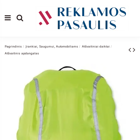
Pagrindinis
Įrankiai, Saugumui, Automobiliams
Atšvaitiniai daiktai
Atšvaitinis apdangalas