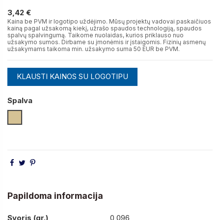
3,42 €
3,42 €
Kaina be PVM ir logotipo uždėjimo. Mūsų projektų vadovai paskaičiuos
kainą pagal užsakomą kiekį, užrašo spaudos technologiją, spaudos
spalvų spalvingumą. Taikome nuolaidas, kurios priklauso nuo
užsakymo sumos. Dirbame su įmonėmis ir įstaigomis. Fizinių asmenų
užsakymams taikoma min. užsakymo suma 50 EUR be PVM.
KLAUSTI KAINOS SU LOGOTIPU
Spalva
Smėlio
Papildoma informacija
Svoris (gr.)
0,096