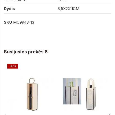
Dydis
8,5X2X11CM
SKU
MO9943-13
Susijusios prekės 8
−47%