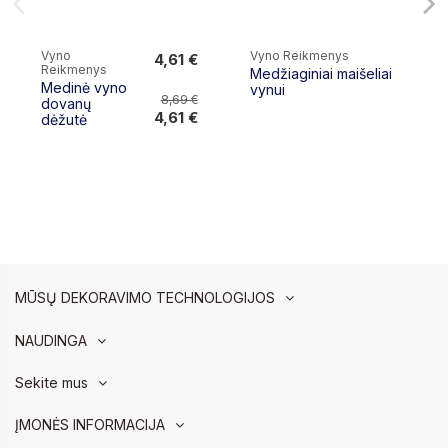
Vyno
Vyno Reikmenys
4,61 €
Reikmenys
Medžiaginiai maišeliai
4,61 €
Medinė vyno
vynui
8,69 €
dovanų
4,61 €
dėžutė
MŪSŲ DEKORAVIMO TECHNOLOGIJOS
NAUDINGA
Sekite mus
ĮMONĖS INFORMACIJA