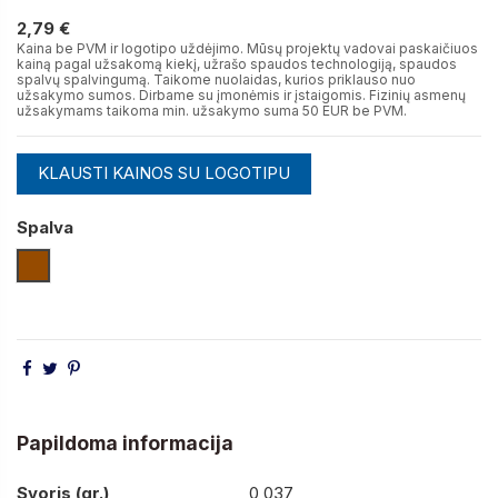
2,79 €
2,79 €
Kaina be PVM ir logotipo uždėjimo. Mūsų projektų vadovai paskaičiuos
kainą pagal užsakomą kiekį, užrašo spaudos technologiją, spaudos
spalvų spalvingumą. Taikome nuolaidas, kurios priklauso nuo
užsakymo sumos. Dirbame su įmonėmis ir įstaigomis. Fizinių asmenų
užsakymams taikoma min. užsakymo suma 50 EUR be PVM.
KLAUSTI KAINOS SU LOGOTIPU
Spalva
Medienos
Papildoma informacija
Svoris (gr.)
0,037