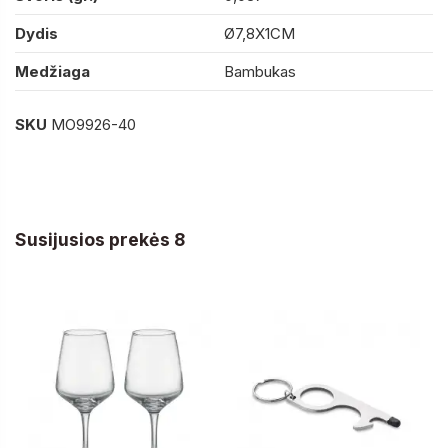
Dydis
Ø7,8X1CM
Medžiaga
Bambukas
SKU
MO9926-40
Susijusios prekės 8