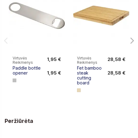
Virtuvės
Virtuvės
1,95 €
28,58 €
Reikmenys
Reikmenys
1,95 €
28,58 €
Paddle bottle
Fet bamboo
1,95 €
28,58 €
opener
steak
cutting
board
Peržiūrėta