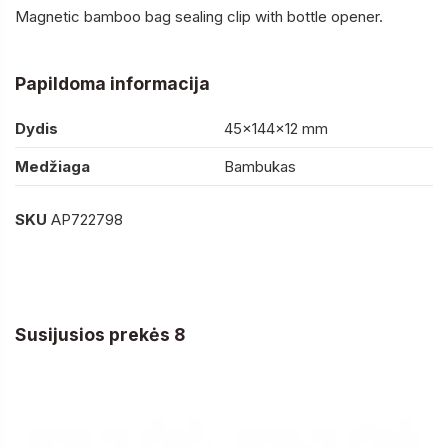
Magnetic bamboo bag sealing clip with bottle opener.
Papildoma informacija
Dydis
45×144×12 mm
Medžiaga
Bambukas
SKU
AP722798
Susijusios prekės 8