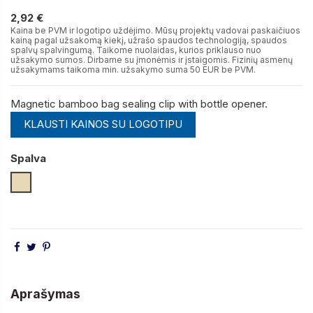
2,92 €
2,92 €
Kaina be PVM ir logotipo uždėjimo. Mūsų projektų vadovai paskaičiuos
kainą pagal užsakomą kiekį, užrašo spaudos technologiją, spaudos
spalvų spalvingumą. Taikome nuolaidas, kurios priklauso nuo
užsakymo sumos. Dirbame su įmonėmis ir įstaigomis. Fizinių asmenų
užsakymams taikoma min. užsakymo suma 50 EUR be PVM.
Magnetic bamboo bag sealing clip with bottle opener.
KLAUSTI KAINOS SU LOGOTIPU
Spalva
Natūrali
Aprašymas