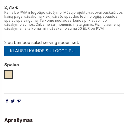
2,75 €
2,75 €
Kaina be PVM ir logotipo uždėjimo. Mūsų projektų vadovai paskaičiuos
kainą pagal užsakomą kiekį, užrašo spaudos technologiją, spaudos
spalvų spalvingumą. Taikome nuolaidas, kurios priklauso nuo
užsakymo sumos. Dirbame su įmonėmis ir įstaigomis. Fizinių asmenų
užsakymams taikoma min. užsakymo suma 50 EUR be PVM.
2 pc bamboo salad serving spoon set.
KLAUSTI KAINOS SU LOGOTIPU
Spalva
Natūrali
Aprašymas