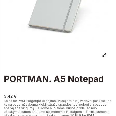
PORTMAN. A5 Notepad
3,42 €
3,42 €
Kaina be PVM ir logotipo uždėjimo. Mūsų projektų vadovai paskaičiuos
kainą pagal užsakomą kiekį, užrašo spaudos technologiją, spaudos
spalvų spalvingumą. Taikome nuolaidas, kurios priklauso nuo
užsakymo sumos. Dirbame su įmonėmis ir įstaigomis. Fizinių asmenų
užsakymams taikoma min. užsakymo suma 50 EUR be PVM.