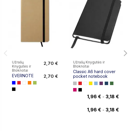
Užrašų
Užrašų Knygutės ir
2,70 €
Knygutės ir
Bloknotai
2,70 €
Bloknotai
Classic A6 hard cover
EVERNOTE
2,70 €
pocket notebook
1,96 €
3,18 €
-
3,18 €
1,96 €
3,18 €
-