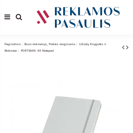
Pagrindinis
Biuro reikmenys, Prekės renginiams
Užrašų Knygutės ir
Bloknotai
PORTMAN. A5 Notepad