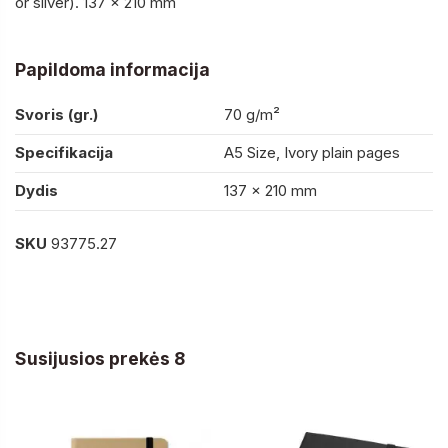
or silver). 137 x 210 mm
Papildoma informacija
Svoris (gr.)
70 g/m²
Specifikacija
A5 Size, Ivory plain pages
Dydis
137 x 210 mm
SKU
93775.27
Susijusios prekės 8