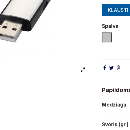
KLAUSTI
Spalva
Sidabro
Papildoma
Medžiaga
Svoris (gr.)