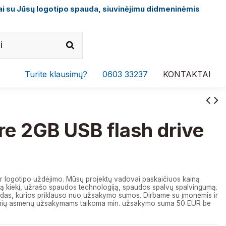
i su Jūsų logotipo spauda, siuvinėjimu didmeninėmis
Turite klausimų?
0603 33237
KONTAKTAI
e 2GB USB flash drive
r logotipo uždėjimo. Mūsų projektų vadovai paskaičiuos kainą
 kiekį, užrašo spaudos technologiją, spaudos spalvų spalvingumą.
das, kurios priklauso nuo užsakymo sumos. Dirbame su įmonėmis ir
izinių asmenų užsakymams taikoma min. užsakymo suma 50 EUR be