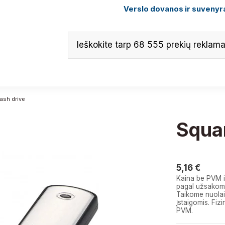
Verslo dovanos ir suvenyra
ash drive
Squar
5,16 €
5,16 €
Kaina be PVM i
pagal užsakomą
Taikome nuolai
įstaigomis. F
PVM.