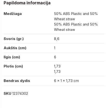
Papildoma informacija
Medžiaga
50% ABS Plastic and 50%
Wheat straw
50% ABS Plastic and 50%
Wheat straw
Svoris (gr.)
8,6
Aukštis (cm)
1
Ilgis (cm)
6
Plotis (cm)
1,73
1,73
Bendras dydis
6 x 1 x 1,73 cm
SKU
12374302