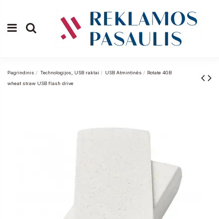
Pagrindinis
Technologijos, USB raktai
USB Atmintinės
Rotate 4GB
wheat straw USB flash drive