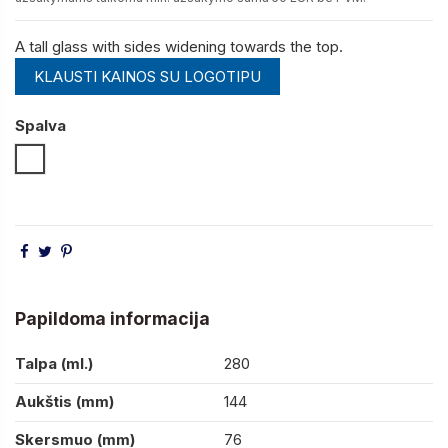
A tall glass with sides widening towards the top.
KLAUSTI KAINOS SU LOGOTIPU
Spalva
Skaidri
Papildoma informacija
Talpa (ml.)
280
Aukštis (mm)
144
Skersmuo (mm)
76