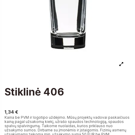
Stiklinė 406
1,34 €
1,34 €
Kaina be PVM ir logotipo uždėjimo. Mūsų projektų vadovai paskaičiuos
kainą pagal užsakomą kiekį, užrašo spaudos technologiją, spaudos
spalvų spalvingumą. Taikome nuolaidas, kurios priklauso nuo
užsakymo sumos. Dirbame su įmonėmis ir įstaigomis. Fizinių asmenų
užsakymams taikoma min. užsakymo suma 50 EUR be PVM.