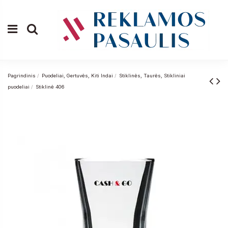
Pagrindinis
Puodeliai, Gertuvės, Kiti Indai
Stiklinės, Taurės, Stikliniai
puodeliai
Stiklinė 406