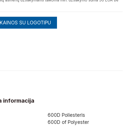
izinių asmenų užsakymams taikoma min. užsakymo suma 50 EUR be
 KAINOS SU LOGOTIPU
 informacija
600D Poliesteris
600D of Polyester