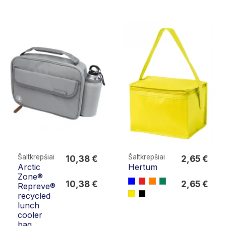
Šaltkrepšiai
Šaltkrepšiai
10,38 €
2,65 €
Arctic
Hertum
10,38 €
2,65 €
Zone®
10,38 €
2,65 €
Repreve®
recycled
lunch
cooler
bag