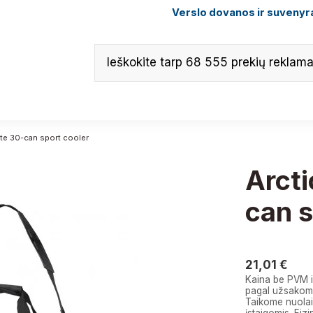
Verslo dovanos ir suvenyra
ate 30-can sport cooler
Arcti
can s
21,01 €
21,01 €
Kaina be PVM i
pagal užsakomą
Taikome nuolai