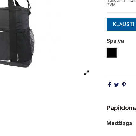
įstaigomis. F
PVM.
KLAUSTI
Spalva
Juoda
Papildoma
Medžiaga