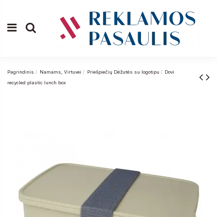
Pagrindinis
Namams, Virtuvei
Priešpiečių Dėžutės su logotipu
Dovi
recycled plastic lunch box