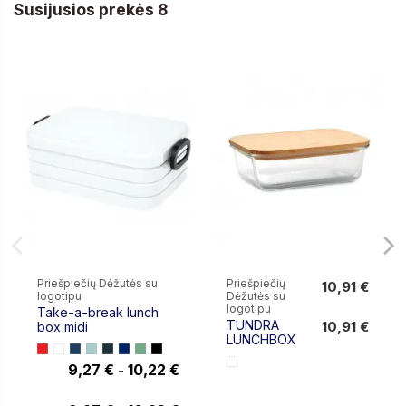
Susijusios prekės 8
Priešpiečių Dėžutės su
Priešpiečių
10,91 €
logotipu
Dėžutės su
10,91 €
logotipu
Take-a-break lunch
TUNDRA
10,91 €
box midi
LUNCHBOX
9,27 €
10,22 €
-
10,22 €