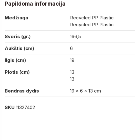
Papildoma informacija
Medžiaga
Recycled PP Plastic
Recycled PP Plastic
Svoris (gr.)
166,5
Aukštis (cm)
6
Ilgis (cm)
19
Plotis (cm)
13
13
Bendras dydis
19 x 6 x 13 cm
SKU
11327402