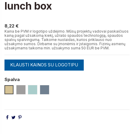
lunch box
8,22 €
8,22 €
Kaina be PVM ir logotipo uždėjimo. Mūsų projektų vadovai paskaičiuos
kainą pagal užsakomą kiekį, užrašo spaudos technologiją, spaudos
spalvų spalvingumą. Taikome nuolaidas, kurios priklauso nuo
užsakymo sumos. Dirbame su įmonėmis ir įstaigomis. Fizinių asmenų
užsakymams taikoma min. užsakymo suma 50 EUR be PVM.
KLAUSTI KAINOS SU LOGOTIPU
Spalva
Smėlio
Pilka
Mėtinė
Šiferio Pilka