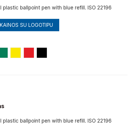
l plastic ballpoint pen with blue refill. ISO 22196
 KAINOS SU LOGOTIPU
a
Žalia
Geltona
Raudona
Juoda
as
l plastic ballpoint pen with blue refill. ISO 22196