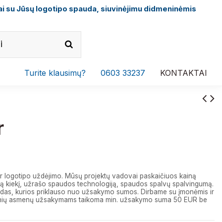
i su Jūsų logotipo spauda, siuvinėjimu didmeninėmis
Turite klausimų?
0603 33237
KONTAKTAI
r
r logotipo uždėjimo. Mūsų projektų vadovai paskaičiuos kainą
 kiekį, užrašo spaudos technologiją, spaudos spalvų spalvingumą.
das, kurios priklauso nuo užsakymo sumos. Dirbame su įmonėmis ir
izinių asmenų užsakymams taikoma min. užsakymo suma 50 EUR be