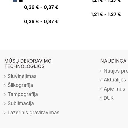
1,21 €
0,36 €
-
0,37 €
0,37 €
1,21 €
-
1,27 €
0,36 €
-
0,37 €
MŪSŲ DEKORAVIMO
NAUDINGA
TECHNOLOGIJOS
Naujos pr
Siuvinėjimas
Aktualijos
Šilkografija
Apie mus
Tampografija
DUK
Sublimacija
Lazerinis graviravimas