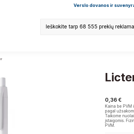
Verslo dovanos ir suvenyra
er
Licte
0,36 €
0,36 €
Kaina be PVM i
pagal užsakomą
Taikome nuolai
įstaigomis. F
PVM.