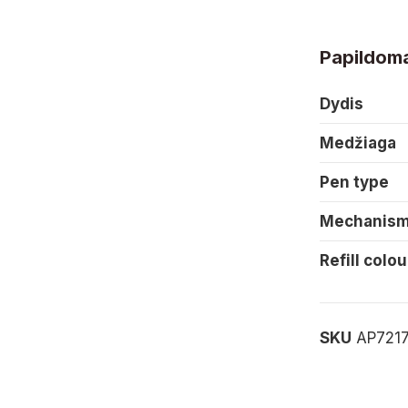
Papildoma
Dydis
Medžiaga
Pen type
Mechanism
Refill colou
SKU
AP721