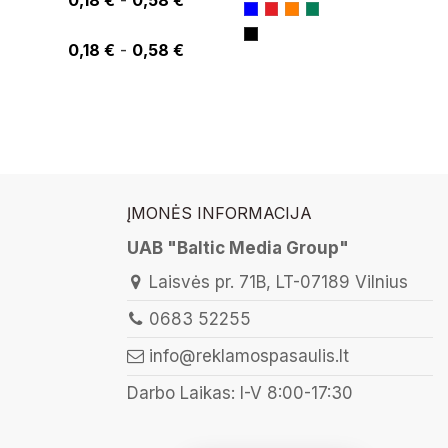
0,18 €
0,18 €
-
0,58 €
ĮMONĖS INFORMACIJA
UAB "Baltic Media Group"
Laisvės pr. 71B, LT-07189 Vilnius
0683 52255
info@reklamospasaulis.lt
Darbo Laikas: I-V 8:00-17:30