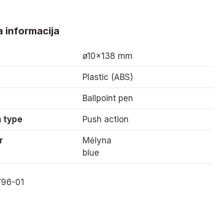
 informacija
ø10×138 mm
Plastic (ABS)
Ballpoint pen
 type
Push action
r
Mėlyna
blue
796-01