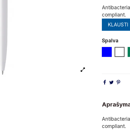
Antibacteria
compliant.
KLAUSTI
Spalva
Mėlyna
Balt
Aprašym
Antibacteria
compliant.