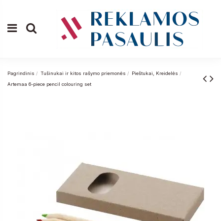
Pagrindinis
Tušinukai ir kitos rašymo priemonės
Pieštukai, Kreidelės
Artemaa 6-piece pencil colouring set