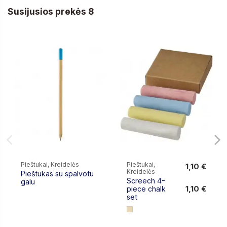
Susijusios prekės 8
Pieštukai, Kreidelės
Pieštukai,
1,10 €
Kreidelės
Pieštukas su spalvotu
1,10 €
Screech 4-
galu
1,10 €
piece chalk
set