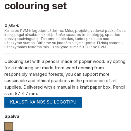
colouring set
0,65 €
0,65 €
Kaina be PVM ir logotipo uždėjimo. Mūsų projektų vadovai paskaičiuos
kainą pagal užsakomą kiekį, užrašo spaudos technologiją, spaudos
spalvų spalvingumą. Taikome nuolaidas, kurios priklauso nuo
užsakymo sumos. Dirbame su įmonėmis ir įstaigomis. Fizinių asmenų
užsakymams taikoma min. užsakymo suma 50 EUR be PVM.
Colouring set with 6 pencils made of poplar wood. By opting
for a colouring set made from wood coming from
responsibly managed forests, you can support more
sustainable and ethical practices in the production of art
supplies. Delivered with a manual in a kraft paper box. Pencil
size: 87 x 7 mm.
KLAUSTI KAINOS SU LOGOTIPU
Spalva
Naturali