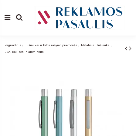
Pagrindinis
Tušinukai ir kitos rašymo priemonės
Metaliniai Tušinukai
LEA. Ball pen in aluminium