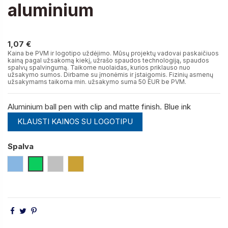
aluminium
1,07 €
1,07 €
Kaina be PVM ir logotipo uždėjimo. Mūsų projektų vadovai paskaičiuos
kainą pagal užsakomą kiekį, užrašo spaudos technologiją, spaudos
spalvų spalvingumą. Taikome nuolaidas, kurios priklauso nuo
užsakymo sumos. Dirbame su įmonėmis ir įstaigomis. Fizinių asmenų
užsakymams taikoma min. užsakymo suma 50 EUR be PVM.
Aluminium ball pen with clip and matte finish. Blue ink
KLAUSTI KAINOS SU LOGOTIPU
Spalva
Šviesiai Mėlyna
Šviesiai Žalia
Satininio Sidabro
Satininio Aukso