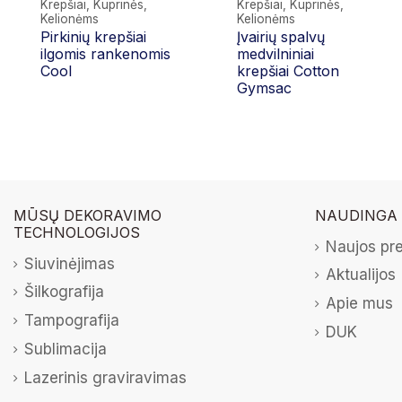
Krepšiai, Kuprinės,
Krepšiai, Kuprinės,
Kelionėms
Kelionėms
Pirkinių krepšiai
Įvairių spalvų
ilgomis rankenomis
medvilniniai
Cool
krepšiai Cotton
Gymsac
MŪSŲ DEKORAVIMO
NAUDINGA
TECHNOLOGIJOS
Naujos pr
Siuvinėjimas
Aktualijos
Šilkografija
Apie mus
Tampografija
DUK
Sublimacija
Lazerinis graviravimas