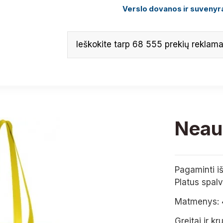
Verslo dovanos ir suvenyra
Neaus
Pagaminti i
Platus spalv
Matmenys:
Greitai ir k