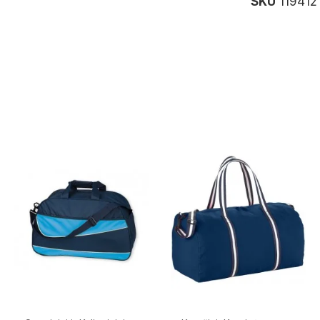
SKU
119412