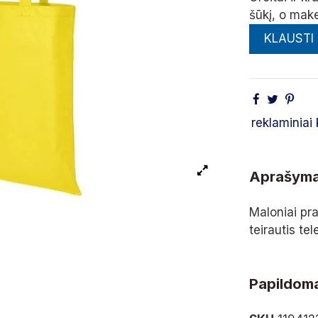
šūkį, o mak
KLAUSTI
reklaminiai 
Aprašym
Maloniai pr
teirautis te
Papildoma