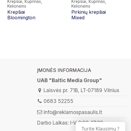
Krepšiai, Kuprinės,
Krepšiai, Kuprinės,
Kelionėms
Kelionėms
Krepšiai
Pirkinių krepšiai
Bloomington
Mixed
ĮMONĖS INFORMACIJA
UAB "Baltic Media Group"
Laisvės pr. 71B, LT-07189 Vilnius
0683 52255
info@reklamospasaulis.lt
Darbo Laikas: I-V 8:00-17:30
Turite Klausimų ?