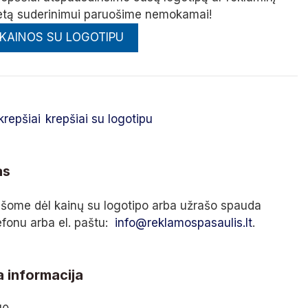
etą suderinimui paruošime nemokamai!
 KAINOS SU LOGOTIPU
krepšiai
krepšiai su logotipu
as
ašome dėl kainų su logotipo arba užrašo spauda
lefonu arba el. paštu:
info@reklamospasaulis.lt
.
 informacija