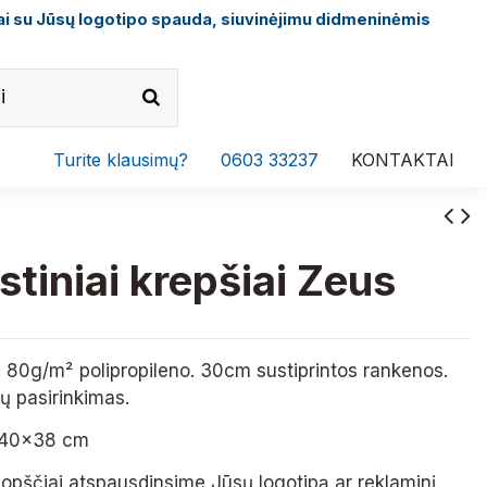
i su Jūsų logotipo spauda, siuvinėjimu didmeninėmis
Turite klausimų?
0603 33237
KONTAKTAI
tiniai krepšiai Zeus
š 80g/m² polipropileno. 30cm sustiprintos rankenos.
ų pasirinkimas.
 40x38 cm
ruopščiai atspausdinsime Jūsų logotipą ar reklaminį