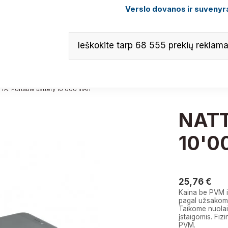
Verslo dovanos ir suvenyra
TA. Portable battery 10'000 mAh
NATT
10'0
25,76 
25,76 €
Kaina be PVM i
pagal užsakomą
Taikome nuolai
įstaigomis. F
PVM.