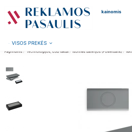
kainomis
VISOS PREKĖS
Pagrindinis
Technologijos, USB raktai
Išorinės baterijos (Powerbank)
NAT