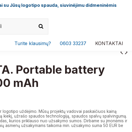
i su Jūsų logotipo spauda, siuvinėjimu didmeninėmis
Turite klausimų?
0603 33237
KONTAKTAI
A. Portable battery
00 mAh
€
r logotipo uždėjimo. Mūsų projektų vadovai paskaičiuos kainą
 kiekį, užrašo spaudos technologiją, spaudos spalvų spalvingumą.
das, kurios priklauso nuo užsakymo sumos. Dirbame su įmonėmis ir
izinių asmenų užsakymams taikoma min. užsakymo suma 50 EUR be