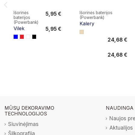
Išorinės
Išorinės baterijos
5,95 €
baterijos
(Powerbank)
5,95 €
(Powerbank)
Kalery
Vilek
5,95 €
24,68 €
24,68 €
24,68 €
MŪSŲ DEKORAVIMO
NAUDINGA
TECHNOLOGIJOS
Naujos pr
Siuvinėjimas
Aktualijos
Šilkografija