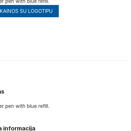
r pen with blue refill.
 KAINOS SU LOGOTIPU
as
r pen with blue refill.
 informacija