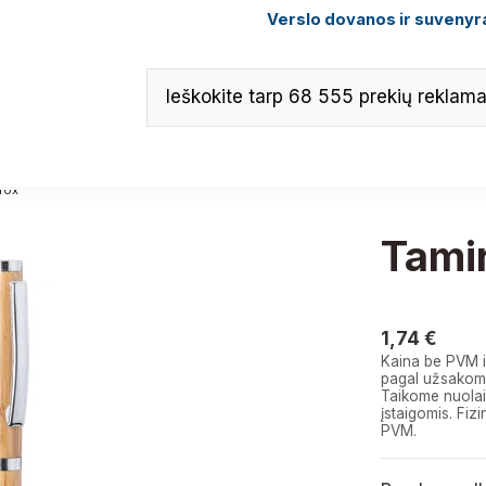
Verslo dovanos ir suvenyra
rox
Tami
1,74 €
1,74 €
Kaina be PVM i
pagal užsakomą
Taikome nuolai
įstaigomis. F
PVM.