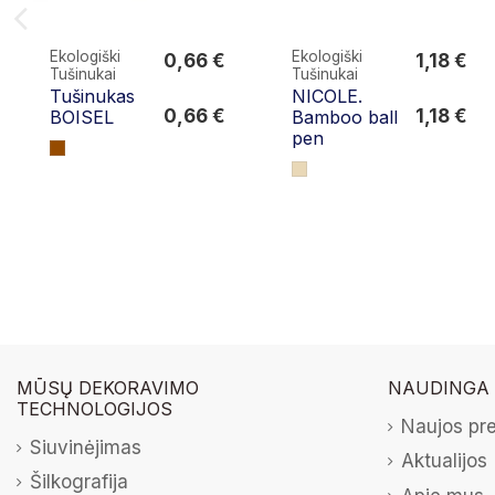
Ekologiški
Ekologiški
0,66 €
1,18 €
Tušinukai
Tušinukai
0,66 €
1,18 €
Tušinukas
NICOLE.
0,66 €
1,18 €
BOISEL
Bamboo ball
pen
MŪSŲ DEKORAVIMO
NAUDINGA
TECHNOLOGIJOS
Naujos pr
Siuvinėjimas
Aktualijos
Šilkografija