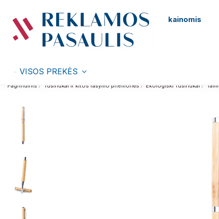
kainomis
VISOS PREKĖS
Pagrindinis
Tušinukai ir kitos rašymo priemonės
Ekologiški Tušinukai
Tami