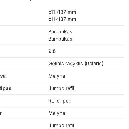
ø11×137 mm
ø11×137 mm
Bambukas
Bambukas
9.8
Gėlinis rašyklis (Roleris)
lva
Mėlyna
tipas
Jumbo refill
Roller pen
r
Mėlyna
Jumbo refill