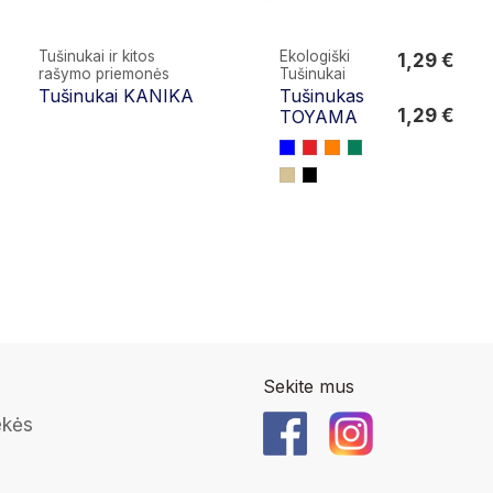
Tušinukai ir kitos
Ekologiški
1,29 €
rašymo priemonės
Tušinukai
1,29 €
Tušinukai KANIKA
Tušinukas
1,29 €
TOYAMA
Sekite mus
ekės