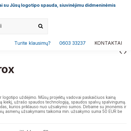
i su Jūsų logotipo spauda, siuvinėjimu didmeninėmis
Turite klausimų?
0603 33237
KONTAKTAI
rox
r logotipo uždėjimo. Mūsų projektų vadovai paskaičiuos kainą
 kiekį, užrašo spaudos technologiją, spaudos spalvų spalvingumą.
das, kurios priklauso nuo užsakymo sumos. Dirbame su įmonėmis ir
izinių asmenų užsakymams taikoma min. užsakymo suma 50 EUR be