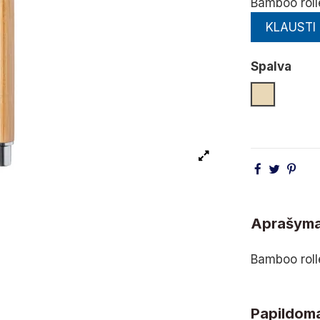
Bamboo rolle
KLAUSTI
Spalva
Natūrali
Aprašym
Bamboo rolle
Papildoma