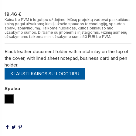
19,46 €
19,46 €
Kaina be PVM ir logotipo uždėjimo. Mūsų projektų vadovai paskaičiuos
kainą pagal užsakomą kiekį, užrašo spaudos technologiją, spaudos
spalvų spalvingumą. Taikome nuolaidas, kurios priklauso nuo
užsakymo sumos. Dirbame su įmonėmis ir įstaigomis. Fizinių asmenų
užsakymams taikoma min. užsakymo suma 50 EUR be PVM.
Black leather document folder with metal inlay on the top of
the cover, with lined sheet notepad, business card and pen
holder.
KLAUSTI KAINOS SU LOGOTIPU
Spalva
Juoda