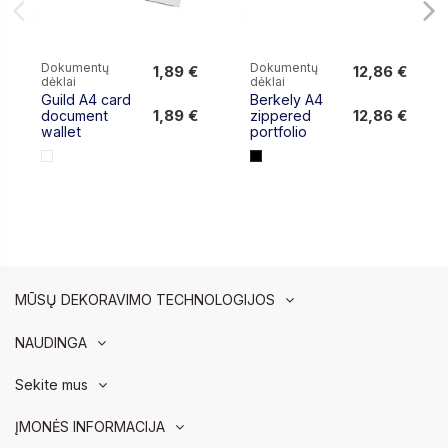
Dokumentų
Dokumentų
1,89 €
12,86 €
dėklai
dėklai
1,89 €
12,86 €
Guild A4 card
Berkely A4
1,89 €
12,86 €
document
zippered
wallet
portfolio
MŪSŲ DEKORAVIMO TECHNOLOGIJOS
NAUDINGA
Sekite mus
ĮMONĖS INFORMACIJA