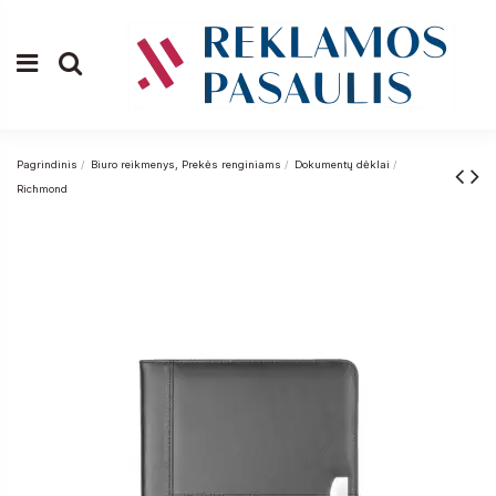
Pagrindinis
Biuro reikmenys, Prekės renginiams
Dokumentų dėklai
Richmond