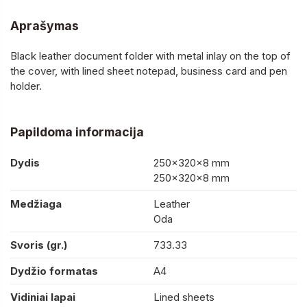
Aprašymas
Black leather document folder with metal inlay on the top of
the cover, with lined sheet notepad, business card and pen
holder.
Papildoma informacija
Dydis
250×320×8 mm
250×320×8 mm
Medžiaga
Leather
Oda
Svoris (gr.)
733.33
Dydžio formatas
A4
Vidiniai lapai
Lined sheets