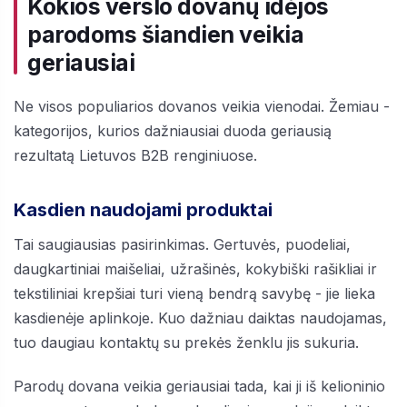
Kokios verslo dovanų idėjos
parodoms šiandien veikia
geriausiai
Ne visos populiarios dovanos veikia vienodai. Žemiau -
kategorijos, kurios dažniausiai duoda geriausią
rezultatą Lietuvos B2B renginiuose.
Kasdien naudojami produktai
Tai saugiausias pasirinkimas. Gertuvės, puodeliai,
daugkartiniai maišeliai, užrašinės, kokybiški rašikliai ir
tekstiliniai krepšiai turi vieną bendrą savybę - jie lieka
kasdienėje aplinkoje. Kuo dažniau daiktas naudojamas,
tuo daugiau kontaktų su prekės ženklu jis sukuria.
Parodų dovana veikia geriausiai tada, kai ji iš kelioninio