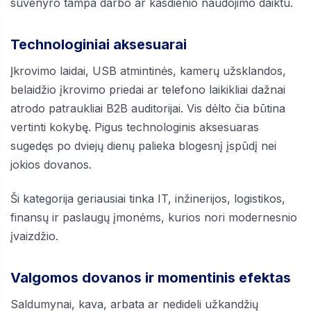
suvenyro tampa darbo ar kasdienio naudojimo daiktu.
Technologiniai aksesuarai
Įkrovimo laidai, USB atmintinės, kamerų užsklandos,
belaidžio įkrovimo priedai ar telefono laikikliai dažnai
atrodo patraukliai B2B auditorijai. Vis dėlto čia būtina
vertinti kokybę. Pigus technologinis aksesuaras
sugedęs po dviejų dienų palieka blogesnį įspūdį nei
jokios dovanos.
Ši kategorija geriausiai tinka IT, inžinerijos, logistikos,
finansų ir paslaugų įmonėms, kurios nori modernesnio
įvaizdžio.
Valgomos dovanos ir momentinis efektas
Saldumynai, kava, arbata ar nedideli užkandžių