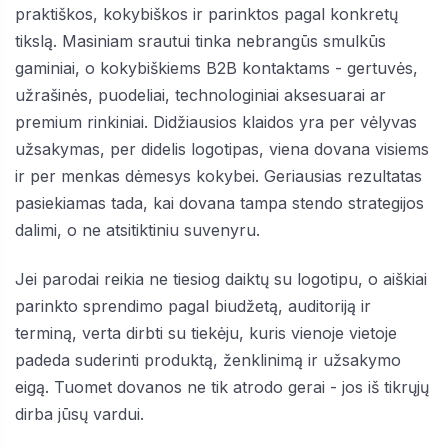
praktiškos, kokybiškos ir parinktos pagal konkretų
tikslą. Masiniam srautui tinka nebrangūs smulkūs
gaminiai, o kokybiškiems B2B kontaktams - gertuvės,
užrašinės, puodeliai, technologiniai aksesuarai ar
premium rinkiniai. Didžiausios klaidos yra per vėlyvas
užsakymas, per didelis logotipas, viena dovana visiems
ir per menkas dėmesys kokybei. Geriausias rezultatas
pasiekiamas tada, kai dovana tampa stendo strategijos
dalimi, o ne atsitiktiniu suvenyru.
Jei parodai reikia ne tiesiog daiktų su logotipu, o aiškiai
parinkto sprendimo pagal biudžetą, auditoriją ir
terminą, verta dirbti su tiekėju, kuris vienoje vietoje
padeda suderinti produktą, ženklinimą ir užsakymo
eigą. Tuomet dovanos ne tik atrodo gerai - jos iš tikrųjų
dirba jūsų vardui.