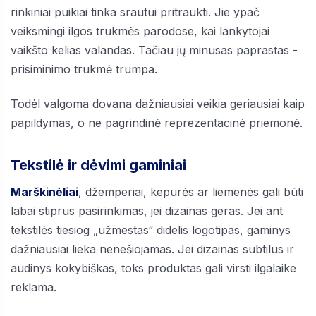
rinkiniai puikiai tinka srautui pritraukti. Jie ypač
veiksmingi ilgos trukmės parodose, kai lankytojai
vaikšto kelias valandas. Tačiau jų minusas paprastas -
prisiminimo trukmė trumpa.
Todėl valgoma dovana dažniausiai veikia geriausiai kaip
papildymas, o ne pagrindinė reprezentacinė priemonė.
Tekstilė ir dėvimi gaminiai
Marškinėliai
, džemperiai, kepurės ar liemenės gali būti
labai stiprus pasirinkimas, jei dizainas geras. Jei ant
tekstilės tiesiog „užmestas“ didelis logotipas, gaminys
dažniausiai lieka nenešiojamas. Jei dizainas subtilus ir
audinys kokybiškas, toks produktas gali virsti ilgalaike
reklama.