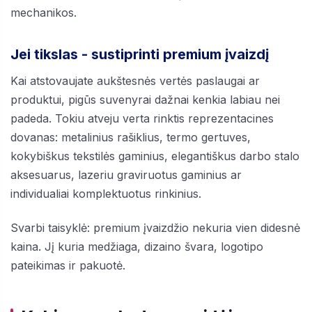
mechanikos.
Jei tikslas - sustiprinti premium įvaizdį
Kai atstovaujate aukštesnės vertės paslaugai ar
produktui, pigūs suvenyrai dažnai kenkia labiau nei
padeda. Tokiu atveju verta rinktis reprezentacines
dovanas: metalinius rašiklius, termo gertuves,
kokybiškus tekstilės gaminius, elegantiškus darbo stalo
aksesuarus, lazeriu graviruotus gaminius ar
individualiai komplektuotus rinkinius.
Svarbi taisyklė: premium įvaizdžio nekuria vien didesnė
kaina. Jį kuria medžiaga, dizaino švara, logotipo
pateikimas ir pakuotė.