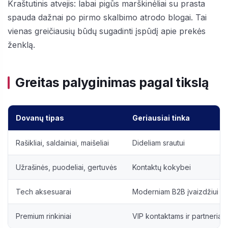
Kraštutinis atvejis: labai pigūs marškinėliai su prasta
spauda dažnai po pirmo skalbimo atrodo blogai. Tai
vienas greičiausių būdų sugadinti įspūdį apie prekės
ženklą.
Greitas palyginimas pagal tikslą
Dovanų tipas
Geriausiai tinka
Rašikliai, saldainiai, maišeliai
Dideliam srautui
Užrašinės, puodeliai, gertuvės
Kontaktų kokybei
Tech aksesuarai
Moderniam B2B įvaizdžiui
Premium rinkiniai
VIP kontaktams ir partneriam