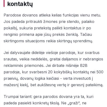
kontaktų
Parodose dovanos atlieka kelias funkcijas vienu metu.
Jos padeda pritraukti žmones prie stendo, palaiko
pokalbį, sukuria pretekstą palikti kontaktus ir po
renginio primena apie jūsų prekės ženklą. Tačiau
skirtingoms situacijoms reikia skirtingų sprendimų.
Jei dalyvaujate didelėje viešoje parodoje, kur svarbus
srautas, veikia nedidelės, greitai dalijamos ir nebrangios
reklaminės priemonės. Jei dirbate nišinėje B2B
parodoje, kur svarbesni 20 kokybiškų kontaktų nei 500
praeivių, dovanų logika keičiasi - verta investuoti į
mažesnį kiekį, bet aukštesnę vertę ir geresnį pateikimą.
Trumpai tariant: gera parodos dovana yra ta, kuri
padeda pasiekti konkretų tikslą. Ne „graži“, ne