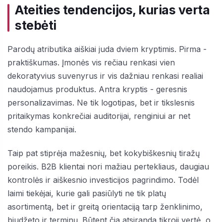
Ateities tendencijos, kurias verta
stebėti
Parodų atributika aiškiai juda dviem kryptimis. Pirma -
praktiškumas. Įmonės vis rečiau renkasi vien
dekoratyvius suvenyrus ir vis dažniau renkasi realiai
naudojamus produktus. Antra kryptis - geresnis
personalizavimas. Ne tik logotipas, bet ir tikslesnis
pritaikymas konkrečiai auditorijai, renginiui ar net
stendo kampanijai.
Taip pat stiprėja mažesnių, bet kokybiškesnių tiražų
poreikis. B2B klientai nori mažiau pertekliaus, daugiau
kontrolės ir aiškesnio investicijos pagrindimo. Todėl
laimi tiekėjai, kurie gali pasiūlyti ne tik platų
asortimentą, bet ir greitą orientaciją tarp ženklinimo,
biudžeto ir terminų. Būtent čia atsiranda tikroji vertė, o