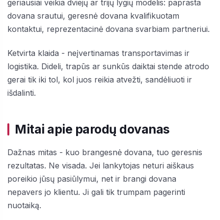
geriausiai veikia dviejų ar trijų lygių modelis: paprasta
dovana srautui, geresnė dovana kvalifikuotam
kontaktui, reprezentacinė dovana svarbiam partneriui.
Ketvirta klaida - neįvertinamas transportavimas ir
logistika. Dideli, trapūs ar sunkūs daiktai stende atrodo
gerai tik iki tol, kol juos reikia atvežti, sandėliuoti ir
išdalinti.
Mitai apie parodų dovanas
Dažnas mitas - kuo brangesnė dovana, tuo geresnis
rezultatas. Ne visada. Jei lankytojas neturi aiškaus
poreikio jūsų pasiūlymui, net ir brangi dovana
nepavers jo klientu. Ji gali tik trumpam pagerinti
nuotaiką.