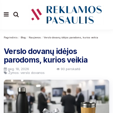
Pagrindinis
Blog
Naujienos
Verslo dovanų idėjos parodoms, kurios veikia
Verslo dovanų idėjos
parodoms, kurios veikia
geg. 18, 2026
90 perskaitė
Žymos: verslo dovanos