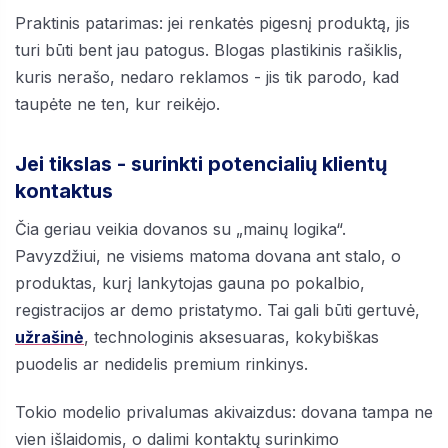
Praktinis patarimas: jei renkatės pigesnį produktą, jis
turi būti bent jau patogus. Blogas plastikinis rašiklis,
kuris nerašo, nedaro reklamos - jis tik parodo, kad
taupėte ne ten, kur reikėjo.
Jei tikslas - surinkti potencialių klientų
kontaktus
Čia geriau veikia dovanos su „mainų logika“.
Pavyzdžiui, ne visiems matoma dovana ant stalo, o
produktas, kurį lankytojas gauna po pokalbio,
registracijos ar demo pristatymo. Tai gali būti gertuvė,
užrašinė
, technologinis aksesuaras, kokybiškas
puodelis ar nedidelis premium rinkinys.
Tokio modelio privalumas akivaizdus: dovana tampa ne
vien išlaidomis, o dalimi kontaktų surinkimo