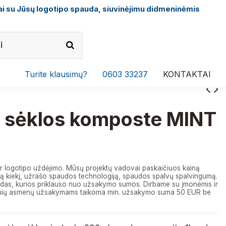
i su Jūsų logotipo spauda, siuvinėjimu didmeninėmis
Turite klausimų?
0603 33237
KONTAKTAI
 sėklos komposte MINT
r logotipo uždėjimo. Mūsų projektų vadovai paskaičiuos kainą
 kiekį, užrašo spaudos technologiją, spaudos spalvų spalvingumą.
das, kurios priklauso nuo užsakymo sumos. Dirbame su įmonėmis ir
izinių asmenų užsakymams taikoma min. užsakymo suma 50 EUR be