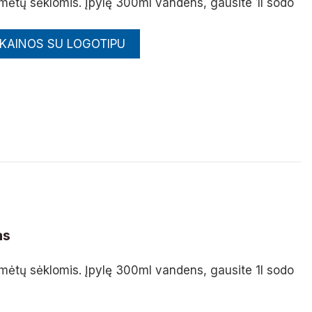
 mėtų sėklomis. Įpylę 300ml vandens, gausite 1l sodo
 KAINOS SU LOGOTIPU
as
 mėtų sėklomis. Įpylę 300ml vandens, gausite 1l sodo