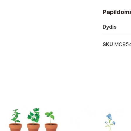
Papildoma
Dydis
SKU
MO954