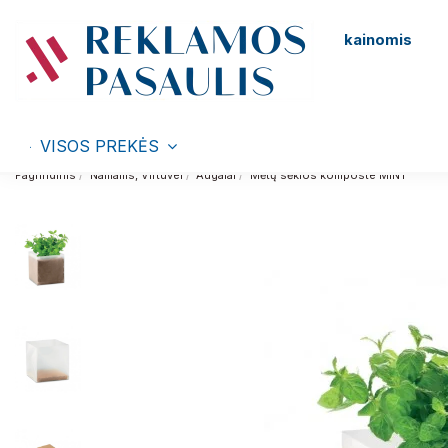
kainomis
VISOS PREKĖS
Pagrindinis
Namams, Virtuvei
Augalai
Mėtų sėklos komposte MINT