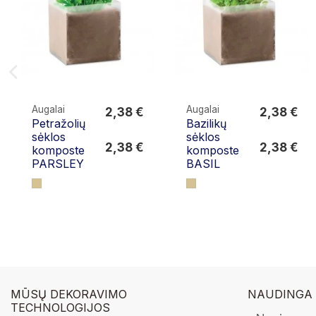
Augalai
Augalai
2,38 €
2,38 €
Petražolių
Bazilikų
2,38 €
2,38 €
sėklos
sėklos
2,38 €
2,38 €
komposte
komposte
PARSLEY
BASIL
MŪSŲ DEKORAVIMO
NAUDINGA
TECHNOLOGIJOS