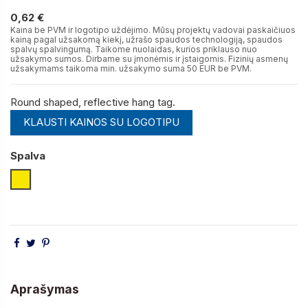
0,62 €
0,62 €
Kaina be PVM ir logotipo uždėjimo. Mūsų projektų vadovai paskaičiuos
kainą pagal užsakomą kiekį, užrašo spaudos technologiją, spaudos
spalvų spalvingumą. Taikome nuolaidas, kurios priklauso nuo
užsakymo sumos. Dirbame su įmonėmis ir įstaigomis. Fizinių asmenų
užsakymams taikoma min. užsakymo suma 50 EUR be PVM.
Round shaped, reflective hang tag.
KLAUSTI KAINOS SU LOGOTIPU
Spalva
Geltona
Aprašymas