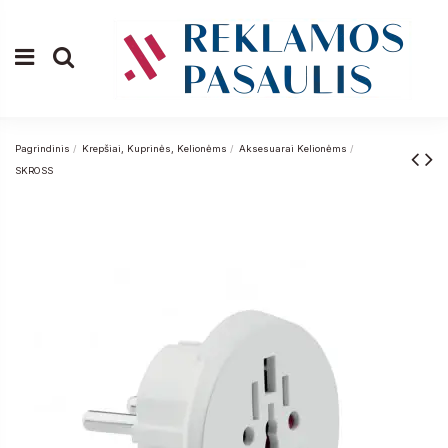
Pagrindinis
Krepšiai, Kuprinės, Kelionėms
Aksesuarai Kelionėms
SKROSS