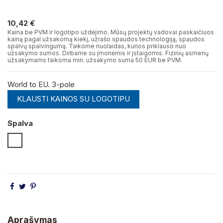
10,42 €
10,42 €
Kaina be PVM ir logotipo uždėjimo. Mūsų projektų vadovai paskaičiuos
kainą pagal užsakomą kiekį, užrašo spaudos technologiją, spaudos
spalvų spalvingumą. Taikome nuolaidas, kurios priklauso nuo
užsakymo sumos. Dirbame su įmonėmis ir įstaigomis. Fizinių asmenų
užsakymams taikoma min. užsakymo suma 50 EUR be PVM.
World to EU. 3-pole
KLAUSTI KAINOS SU LOGOTIPU
Spalva
Balta
Aprašymas