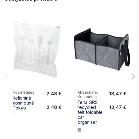
Kosmetinės
Aksesuarai
2,48 €
13,47 €
Kelionėms
Kelioninė
2,48 €
13,47 €
Felta GRS
kosmetinė
2,48 €
13,47 €
recycled
Tokyo
felt foldable
car
organiser